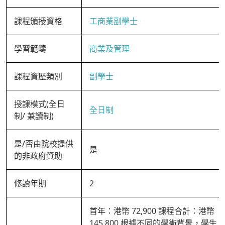
課程頒授資格
工商業副學士
學習範疇
商業及管理
課程資歷類別
副學士
授課模式(全日
全日制
制/ 兼讀制)
是/否由院校提供
是
的非政府資助
修讀年期
2
首年：港幣 72,900 課程合計：港幣
145,800 根據不同的學術背景，學生