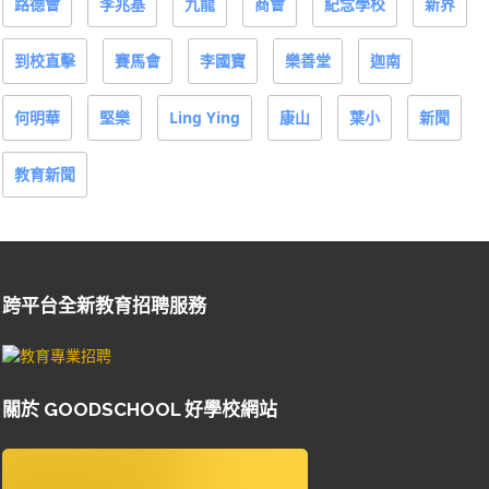
路德會
李兆基
九龍
商會
紀念學校
新界
到校直擊
賽馬會
李國寶
樂善堂
迦南
何明華
堅樂
Ling Ying
康山
葉小
新聞
教育新聞
跨平台全新教育招聘服務
關於 GOODSCHOOL 好學校網站