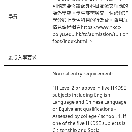
可能需要修讀額外科目並繳交相應的
額外學費。學生亦需繳交一個必修非
學費
學分網上學習科目的行政費。費用詳
情見課程網頁https://www.hkcc-
polyu.edu.hk/tc/admission/tuition-
fees/index.html 。
最低入學要求
Normal entry requirement:
[1] Level 2 or above in five HKDSE
subjects including English
Language and Chinese Language
or Equivalent qualifications -
Assessed by college / school. 1. If
one of the five HKDSE subjects is
Citizenship and Social