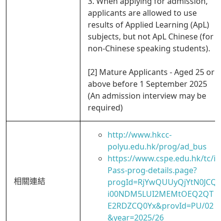
3. When applying for admission,
applicants are allowed to use
results of Applied Learning (ApL)
subjects, but not ApL Chinese (for
non-Chinese speaking students).
[2] Mature Applicants - Aged 25 or
above before 1 September 2025
(An admission interview may be
required)
http://www.hkcc-
polyu.edu.hk/prog/ad_bus
https://www.cspe.edu.hk/tc/i
Pass-prog-details.page?
相關連結
progId=RjYwQUUyQjYtN0JCQ
i00NDM5LUI2MEMtOEQ2QT
E2RDZCQ0Yx&provId=PU/02
&year=2025/26