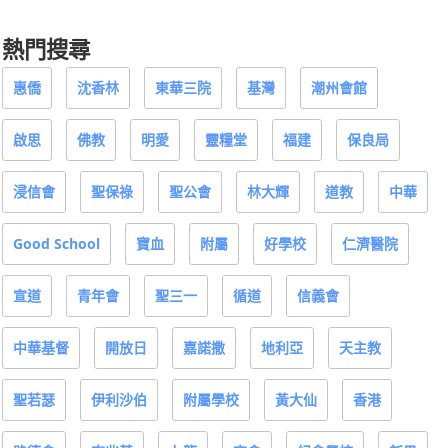
熱門搜尋
惠僑
沈香林
東華三院
基灣
潮州會館
啟思
佛教
明愛
靈糧堂
福建
保良局
浸信會
聖保祿
聖公會
林大輝
道教
中華
Good School
寶血
附屬
好學校
仁濟醫院
宣道
青年會
聖三一
循道
信義會
中華基督
開放日
嘉諾撒
地利亞
天主教
聖若瑟
伊利沙伯
附屬學校
黃大仙
香港