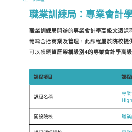
職業訓練局：專業會計
職業訓練局
開辦的
專業會計學高級文憑
課
範疇含括
商業及管理
，此課程
屬於院校提
可以獲頒
資歷架構級別4的專業會計學高
課程項目
課程
專業
課程名稱
High
開設院校
職業