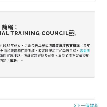
，簡稱：
NAL TRAINING COUNCIL,
於1982年成立，是香港最具規模的
職業專才教育機構
。每年
供全面的職前和在職訓練，頒發國際認可的學歷資格。
職業訓
傳授實際技能，強調實踐經驗及成效，重點並不單是傳授知
的是「
實幹
」。
下一個課程