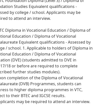
VTC Foundation Diploma (Level 3) / Diploma of
dation Studies Equivalent qualifications -
ssed by college / school. Applicants may be
ired to attend an interview.
VTC Diploma in Vocational Education / Diploma of
tional Education / Diploma of Vocational
alaureate Equivalent qualifications - Assessed by
ege / school. 1. Applicable to holders of Diploma in
tional Education / Diploma of Vocational
ation (DVE) (students admitted to DVE in
17/18 or before are required to complete
cribed further studies modules).
pon completion of the Diploma of Vocational
alaureate (DVB) Programmes, students can
ress to higher diploma programmes in VTC,
ect to their BTEC and IGCSE results.
pplicants may be required to attend an interview.