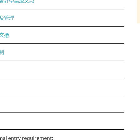
會計學高級文憑
及管理
文憑
制
al entry requirement: