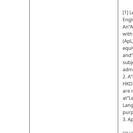
[1] 
Engl
An“A
with
(ApL
equi
and“
subj
admi
2. A
HKDS
are 
at“L
Lang
purp
3. A