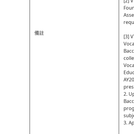
[2] 
Foun
Asse
requ
備註
[3] 
Voca
Bacc
coll
Voca
Educ
AY20
pres
2. U
Bacc
prog
subj
3. A