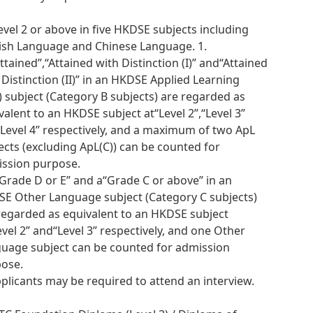
Level 2 or above in five HKDSE subjects including
ish Language and Chinese Language. 1.
ttained”,“Attained with Distinction (I)” and“Attained
 Distinction (II)” in an HKDSE Applied Learning
) subject (Category B subjects) are regarded as
valent to an HKDSE subject at“Level 2”,“Level 3”
Level 4” respectively, and a maximum of two ApL
ects (excluding ApL(C)) can be counted for
ssion purpose.
“Grade D or E” and a“Grade C or above” in an
E Other Language subject (Category C subjects)
regarded as equivalent to an HKDSE subject
evel 2” and“Level 3” respectively, and one Other
uage subject can be counted for admission
ose.
pplicants may be required to attend an interview.