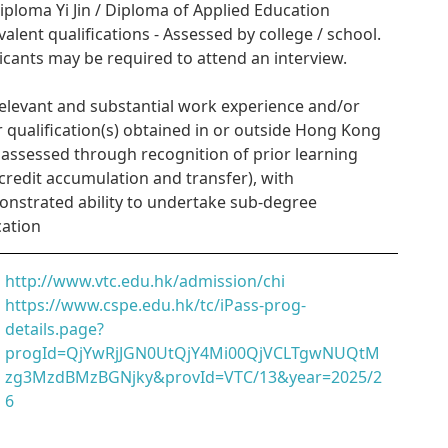
Diploma Yi Jin / Diploma of Applied Education
valent qualifications - Assessed by college / school.
icants may be required to attend an interview.
Relevant and substantial work experience and/or
r qualification(s) obtained in or outside Hong Kong
. assessed through recognition of prior learning
credit accumulation and transfer), with
nstrated ability to undertake sub-degree
ation
http://www.vtc.edu.hk/admission/chi
https://www.cspe.edu.hk/tc/iPass-prog-
details.page?
progId=QjYwRjJGN0UtQjY4Mi00QjVCLTgwNUQtM
zg3MzdBMzBGNjky&provId=VTC/13&year=2025/2
6