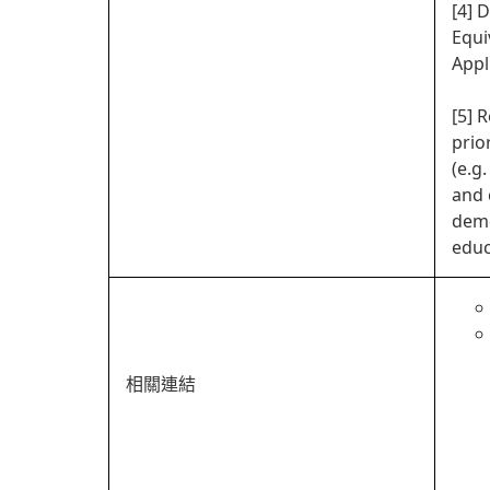
[4] 
Equi
Appl
[5] 
prio
(e.g
and 
demo
educ
相關連結