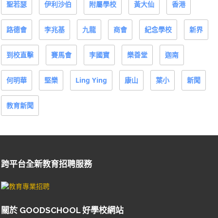
聖若瑟
伊利沙伯
附屬學校
黃大仙
香港
路德會
李兆基
九龍
商會
紀念學校
新界
到校直擊
賽馬會
李國寶
樂善堂
迦南
何明華
堅樂
Ling Ying
康山
葉小
新聞
教育新聞
跨平台全新教育招聘服務
關於 GOODSCHOOL 好學校網站