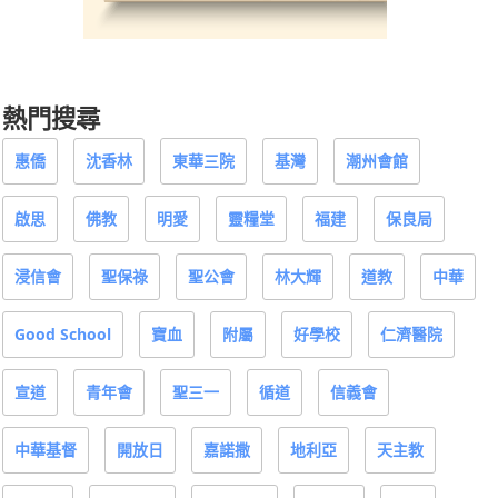
熱門搜尋
惠僑
沈香林
東華三院
基灣
潮州會館
啟思
佛教
明愛
靈糧堂
福建
保良局
浸信會
聖保祿
聖公會
林大輝
道教
中華
Good School
寶血
附屬
好學校
仁濟醫院
宣道
青年會
聖三一
循道
信義會
中華基督
開放日
嘉諾撒
地利亞
天主教