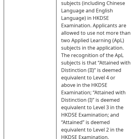
subjects (including Chinese
Language and English
Language) in HKDSE
Examination. Applicants are
allowed to use not more than
two Applied Learning (ApL)
subjects in the application.
The recognition of the ApL
subjects is that “Attained with
Distinction (II)” is deemed
equivalent to Level 4 or
above in the HKDSE
Examination; “Attained with
Distinction (I)” is deemed
equivalent to Level 3 in the
HKDSE Examination; and
“Attained” is deemed
equivalent to Level 2 in the
HKDSE Examination.