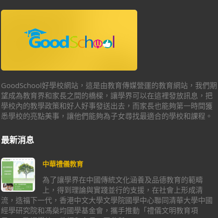
GoodSchool好學校網站，這是由教育傳媒營運的教育網站，我們期
望成為教育界和家長之間的橋樑，讓學界可以在這裡發放訊息，把
學校內的教學政策和好人好事發送出去，而家長也能夠第一時間獲
悉學校的亮點美事，讓他們能夠為子女尋找最適合的學校和課程。
最新消息
中華禮儀教育
為了讓學界在中國傳統文化涵養及品德教育的範疇
上，得到理論與實踐並行的支援，在社會上形成清
流，造福下一代，香港中文大學文學院國學中心聯同清華大學中國
經學研究院和馮燊均國學基金會，攜手推動「禮儀文明教育項