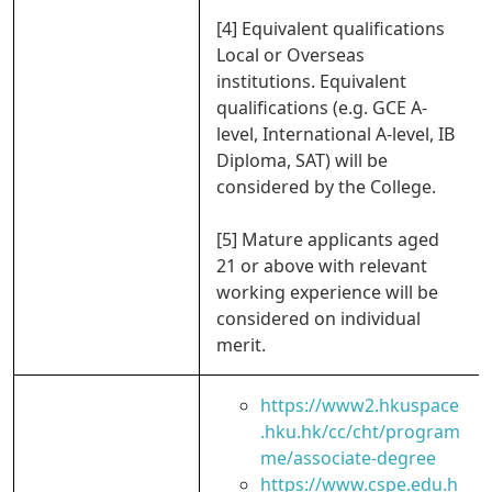
[4] Equivalent qualifications
Local or Overseas
institutions. Equivalent
qualifications (e.g. GCE A-
level, International A-level, IB
Diploma, SAT) will be
considered by the College.
[5] Mature applicants aged
21 or above with relevant
working experience will be
considered on individual
merit.
https://www2.hkuspace
.hku.hk/cc/cht/program
me/associate-degree
https://www.cspe.edu.h