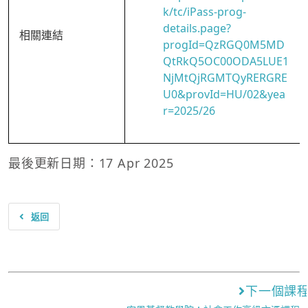
k/tc/iPass-prog-
details.page?
相關連結
progId=QzRGQ0M5MD
QtRkQ5OC00ODA5LUE1
NjMtQjRGMTQyRERGRE
U0&provId=HU/02&yea
r=2025/26
最後更新日期：17 Apr 2025
返回
下一個課