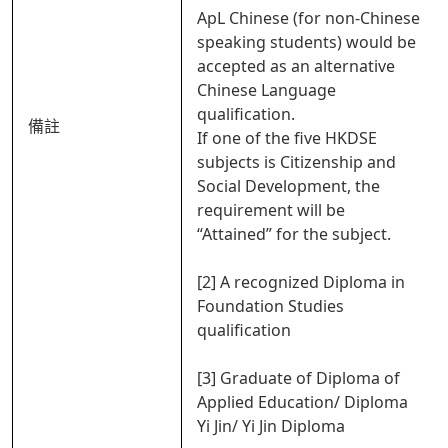
ApL Chinese (for non-Chinese
speaking students) would be
accepted as an alternative
Chinese Language
qualification.
備註
If one of the five HKDSE
subjects is Citizenship and
Social Development, the
requirement will be
“Attained” for the subject.
[2] A recognized Diploma in
Foundation Studies
qualification
[3] Graduate of Diploma of
Applied Education/ Diploma
Yi Jin/ Yi Jin Diploma