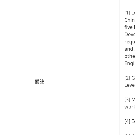
[1] 
Chin
five
Deve
requ
and 
othe
Engl
[2] 
備註
Leve
[3] 
work
[4] 