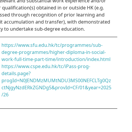
Relevant and substantial work experience and/or
r qualification(s) obtained in or outside HK (e.g.
ssed through recognition of prior learning and
it accumulation and transfer), with demonstrated
ity to undertake sub-degree education.
https://www.sfu.edu.hk/tc/programmes/sub-
degree-programmes/higher-diploma-in-social-
work-full-time-part-time/introduction/index.html
https://www.cspe.edu.hk/tc/iPass-prog-
details.page?
progId=N0JENDMzMUMtNDU3MS00NEFCLTg0Qz
ctNjgyNzdERkZGNDg5&provId=CF/01&year=2025
/26