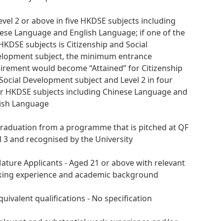
Level 2 or above in five HKDSE subjects including
ese Language and English Language; if one of the
 HKDSE subjects is Citizenship and Social
lopment subject, the minimum entrance
irement would become “Attained” for Citizenship
Social Development subject and Level 2 in four
r HKDSE subjects including Chinese Language and
ish Language
Graduation from a programme that is pitched at QF
l 3 and recognised by the University
Mature Applicants - Aged 21 or above with relevant
ing experience and academic background
Equivalent qualifications - No specification