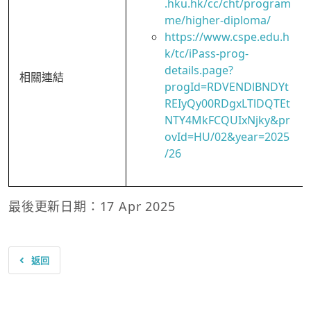
.hku.hk/cc/cht/program
me/higher-diploma/
https://www.cspe.edu.h
k/tc/iPass-prog-
details.page?
相關連結
progId=RDVENDlBNDYt
REIyQy00RDgxLTlDQTEt
NTY4MkFCQUIxNjky&pr
ovId=HU/02&year=2025
/26
最後更新日期：17 Apr 2025
返回