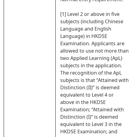
[1] Level 2 or above in five
subjects (including Chinese
Language and English
Language) in HKDSE
Examination. Applicants are
allowed to use not more than
two Applied Learning (ApL)
subjects in the application.
The recognition of the ApL
subjects is that “Attained with
Distinction (II)” is deemed
equivalent to Level 4 or
above in the HKDSE
Examination; “Attained with
Distinction (I)” is deemed
equivalent to Level 3 in the
HKDSE Examination; and