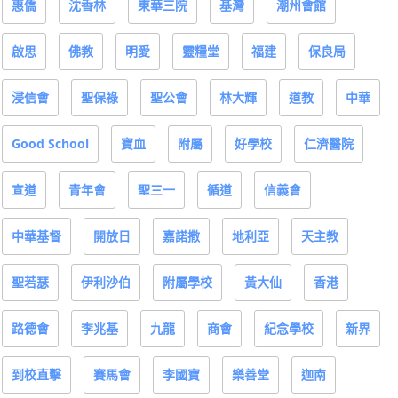
惠僑
沈香林
東華三院
基灣
潮州會館
啟思
佛教
明愛
靈糧堂
福建
保良局
浸信會
聖保祿
聖公會
林大輝
道教
中華
Good School
寶血
附屬
好學校
仁濟醫院
宣道
青年會
聖三一
循道
信義會
中華基督
開放日
嘉諾撒
地利亞
天主教
聖若瑟
伊利沙伯
附屬學校
黃大仙
香港
路德會
李兆基
九龍
商會
紀念學校
新界
到校直擊
賽馬會
李國寶
樂善堂
迦南