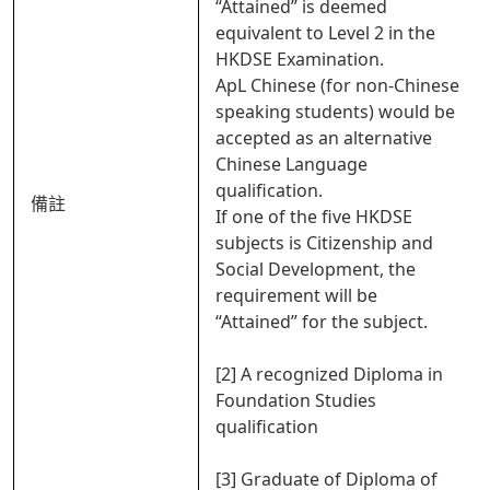
“Attained” is deemed
equivalent to Level 2 in the
HKDSE Examination.
ApL Chinese (for non-Chinese
speaking students) would be
accepted as an alternative
Chinese Language
qualification.
備註
If one of the five HKDSE
subjects is Citizenship and
Social Development, the
requirement will be
“Attained” for the subject.
[2] A recognized Diploma in
Foundation Studies
qualification
[3] Graduate of Diploma of