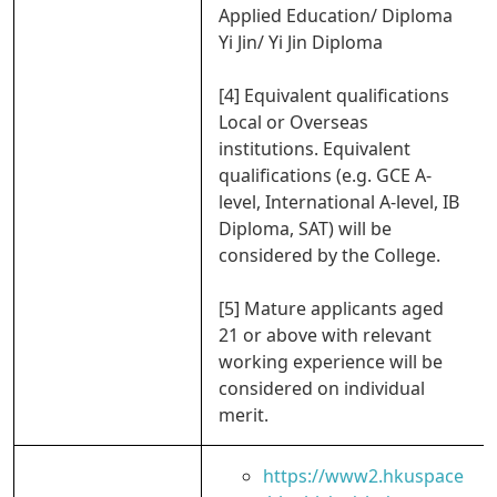
Applied Education/ Diploma
Yi Jin/ Yi Jin Diploma
[4] Equivalent qualifications
Local or Overseas
institutions. Equivalent
qualifications (e.g. GCE A-
level, International A-level, IB
Diploma, SAT) will be
considered by the College.
[5] Mature applicants aged
21 or above with relevant
working experience will be
considered on individual
merit.
https://www2.hkuspace