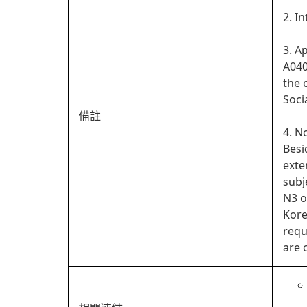
2. I
3. A
A040
the 
Soci
備註
4. N
Besi
exte
subj
N3 o
Kore
requ
are 