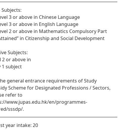
 Subjects:
Level 3 or above in Chinese Language
Level 3 or above in English Language
Level 2 or above in Mathematics Compulsory Part
“Attained” in Citizenship and Social Development
tive Subjects:
l 2 or above in
y 1 subject
the general entrance requirements of Study
idy Scheme for Designated Professions / Sectors,
se refer to
s://www.jupas.edu.hk/en/programmes-
red/sssdp/.
rst year intake: 20