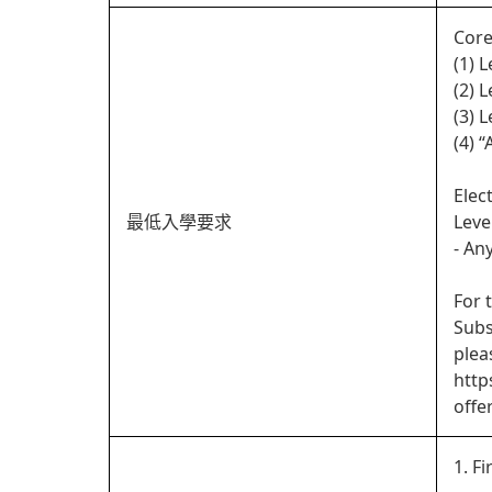
Core
(1) 
(2) 
(3) 
(4) 
Elec
最低入學要求
Leve
- An
For 
Subs
plea
http
offe
1. Fi