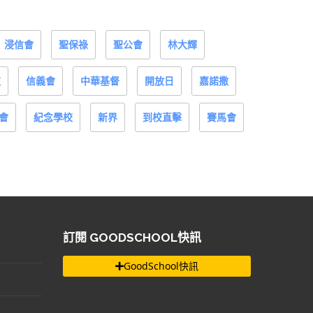
浸信會
聖保祿
聖公會
林大輝
道
信義會
中華基督
開放日
嘉諾撒
會
紀念學校
新界
到校直擊
賽馬會
訂閱 GOODSCHOOL快訊
GoodSchool快訊