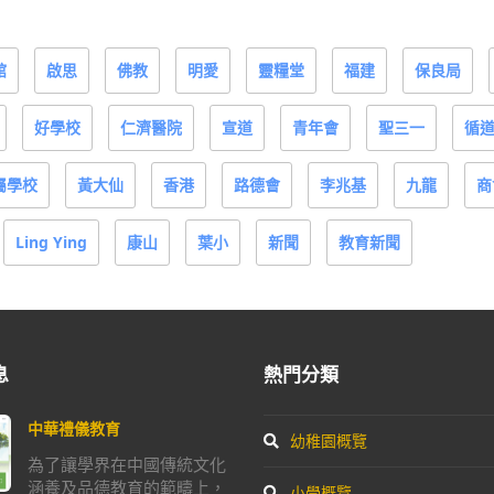
館
啟思
佛教
明愛
靈糧堂
福建
保良局
好學校
仁濟醫院
宣道
青年會
聖三一
循
屬學校
黃大仙
香港
路德會
李兆基
九龍
商
Ling Ying
康山
葉小
新聞
教育新聞
息
熱門分類
中華禮儀教育
幼稚園概覽
為了讓學界在中國傳統文化
涵養及品德教育的範疇上，
小學概覽