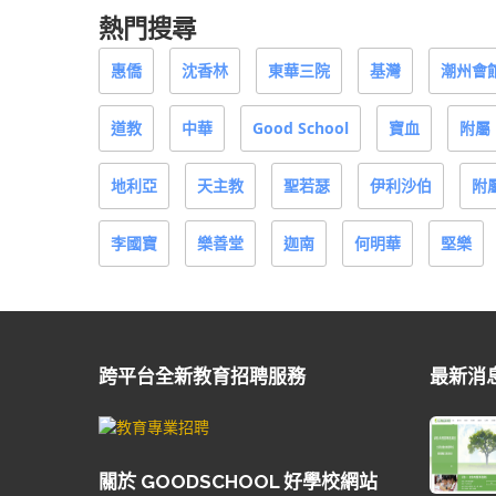
熱門搜尋
惠僑
沈香林
東華三院
基灣
潮州會
道教
中華
Good School
寶血
附屬
地利亞
天主教
聖若瑟
伊利沙伯
附
李國寶
樂善堂
迦南
何明華
堅樂
跨平台全新教育招聘服務
最新消
關於 GOODSCHOOL 好學校網站