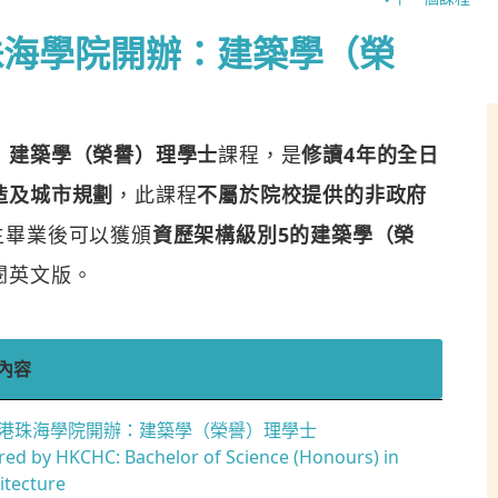
珠海學院開辦：建築學（榮
：建築學（榮譽）理學士
課程，是
修讀4年的全日
造及城市規劃
，此課程
不屬於院校提供的非政府
生畢業後可以獲頒
資歷架構級別5的建築學（榮
閱英文版。
內容
港珠海學院開辦：建築學（榮譽）理學士
red by HKCHC: Bachelor of Science (Honours) in
itecture