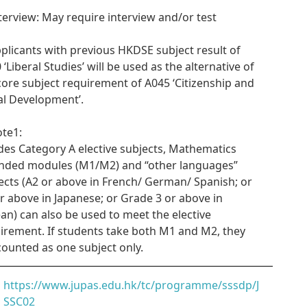
nterview: May require interview and/or test
pplicants with previous HKDSE subject result of
 ‘Liberal Studies’ will be used as the alternative of
core subject requirement of A045 ‘Citizenship and
al Development’.
ote1:
des Category A elective subjects, Mathematics
nded modules (M1/M2) and “other languages”
ects (A2 or above in French/ German/ Spanish; or
r above in Japanese; or Grade 3 or above in
an) can also be used to meet the elective
irement. If students take both M1 and M2, they
counted as one subject only.
https://www.jupas.edu.hk/tc/programme/sssdp/J
SSC02