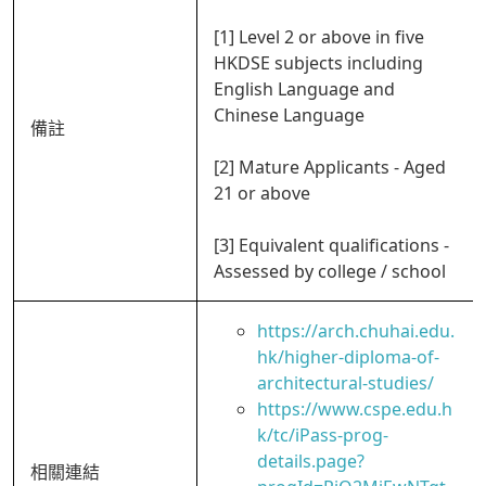
[1] Level 2 or above in five
HKDSE subjects including
English Language and
Chinese Language
備註
[2] Mature Applicants - Aged
21 or above
[3] Equivalent qualifications -
Assessed by college / school
https://arch.chuhai.edu.
hk/higher-diploma-of-
architectural-studies/
https://www.cspe.edu.h
k/tc/iPass-prog-
details.page?
相關連結