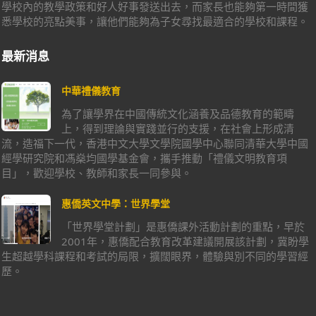
學校內的教學政策和好人好事發送出去，而家長也能夠第一時間獲
悉學校的亮點美事，讓他們能夠為子女尋找最適合的學校和課程。
最新消息
中華禮儀教育
為了讓學界在中國傳統文化涵養及品德教育的範疇
上，得到理論與實踐並行的支援，在社會上形成清
流，造福下一代，香港中文大學文學院國學中心聯同清華大學中國
經學研究院和馮燊均國學基金會，攜手推動「禮儀文明教育項
目」，歡迎學校、教師和家長一同參與。
惠僑英文中學：世界學堂
「世界學堂計劃」是惠僑課外活動計劃的重點，早於
2001年，惠僑配合教育改革建議開展該計劃，冀盼學
生超越學科課程和考試的局限，擴闊眼界，體驗與別不同的學習經
歷。