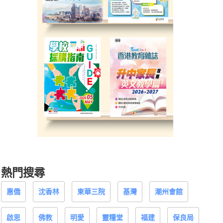
熱門搜尋
惠僑
沈香林
東華三院
基灣
潮州會館
啟思
佛教
明愛
靈糧堂
福建
保良局