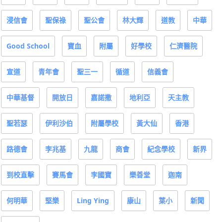
浸信會
聖保祿
聖公會
林大輝
道教
中華
Good School
寶血
附屬
好學校
仁濟醫院
宣道
青年會
聖三一
循道
信義會
中華基督
開放日
嘉諾撒
地利亞
天主教
聖若瑟
伊利沙伯
附屬學校
黃大仙
香港
路德會
李兆基
九龍
商會
紀念學校
新界
到校直擊
賽馬會
李國寶
樂善堂
迦南
何明華
堅樂
Ling Ying
康山
葉小
新聞