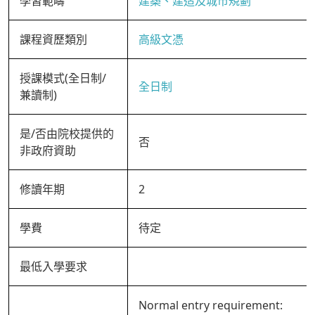
學習範疇
建築、建造及城市規劃
課程資歷類別
高級文憑
授課模式(全日制/
全日制
兼讀制)
是/否由院校提供的
否
非政府資助
修讀年期
2
學費
待定
最低入學要求
Normal entry requirement: