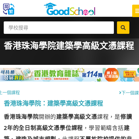
香港珠海學院
建築學高級文憑課程
上一個課程
下一個課
香港珠海學院：建築學高級文憑課程
香港珠海學院
開辦的
建築學高級文憑
課程，是
修讀
2年的全日制高級文憑學位課程
，學習範疇含括
建