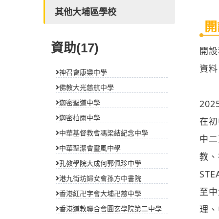
其他大埔區學校
開
資助(17)
開設
資料
神召會康樂中學
佛教大光慈航中學
20
迦密聖道中學
迦密柏雨中學
在初
中華基督教會馮梁結紀念中學
中二
中華聖潔會靈風中學
教、
孔教學院大成何郭佩珍中學
ST
港九街坊婦女會孫方中書院
至中
香港紅卍字會大埔卍慈中學
理、
香港道教聯合會圓玄學院第二中學