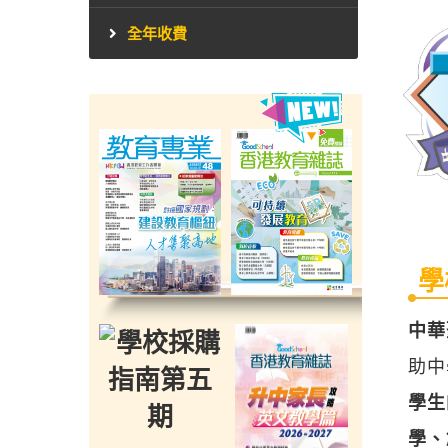
全年收費
學
中華聖
助中
學生
學、