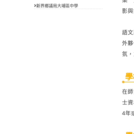
新界鄉議局大埔區中學
影與
語文
外夥
氛，
學
在師
士資
4年