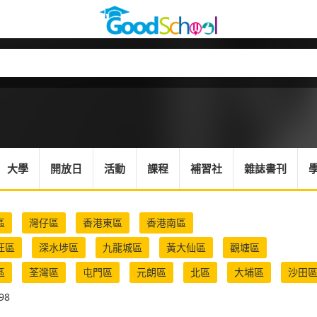
大學
開放日
活動
課程
補習社
雜誌書刊
區
灣仔區
香港東區
香港南區
旺區
深水埗區
九龍城區
黃大仙區
觀塘區
區
荃灣區
屯門區
元朗區
北區
大埔區
沙田
98