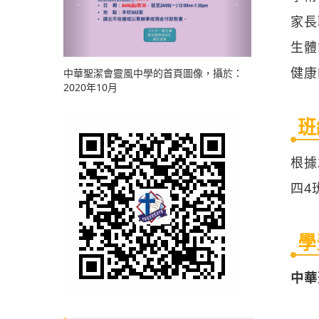
家長
生體
健康
中華聖潔會靈風中學的首頁圖像，攝於：
2020年10月
班
根據
四4
學
中華