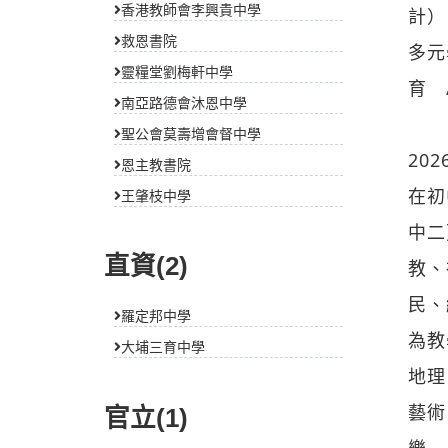
香港教師會李興貴中學
計）
救恩書院
多元
靈糧堂劉梅軒中學
育 
南亞路德會沐恩中學
聖公會莫壽增會督中學
20
恩主教書院
在初
王肇枝中學
中二
直資(2)
教、
民、
羅定邦中學
為教
大埔三育中學
地理
藝術
官立(1)
樂 