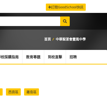
訂閱GoodSchool快訊
首頁
/
中華聖潔會靈風中學
學校採購指南
教育專題
到校直擊
招聘
區
西貢區
離島區