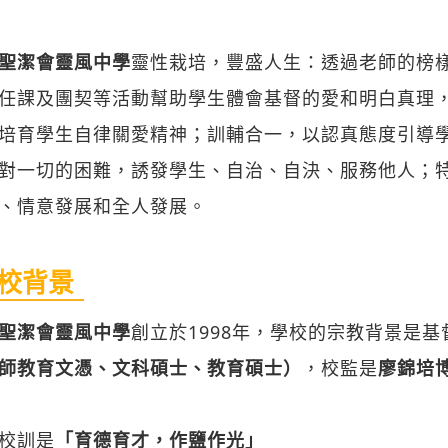
聖潔會靈風中學
靈性栽培，豐盛人生：透過老師的榜
任課及團契等活動幫助學生體會基督的愛和明白真理
培育學生自律關愛精神；訓輔合一，以認真態度引導
對一切的困難，誘發學生、自治、自決、服務他人；
、情意發展和全人發展。
校背景
聖潔會靈風中學
創立於1998年，學校的宗教背景是
師教育文憑、文科碩士、教育碩士）
，校監是
廖錦培
校訓是
「育德育才，作鹽作光」