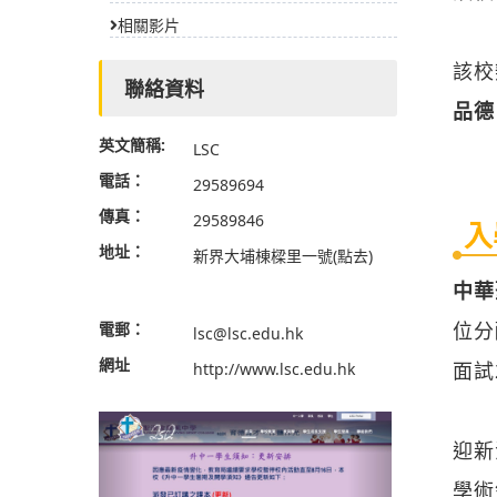
相關影片
該校
聯絡資料
品德
英文簡稱:
LSC
電話：
29589694
傳真：
29589846
入
地址：
新界大埔棟樑里一號
(點去)
中華
位分
電郵：
lsc@lsc.edu.hk
網址
面試
http://www.lsc.edu.hk
迎新
學術