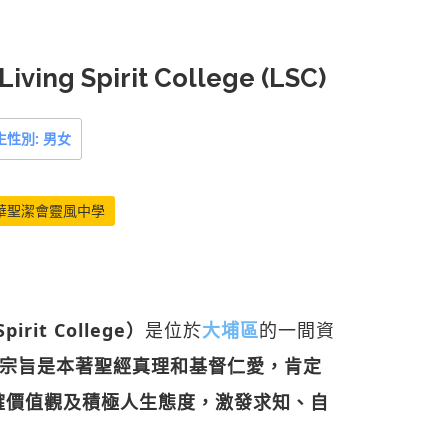
iving Spirit College (LSC)
生性別: 男女
華聖潔會靈風中學
irit College）
是位於
大埔區
的一間資
宗旨是本著聖經真理和基督仁愛，肯定
確價值觀及積極人生態度，激發求知、自