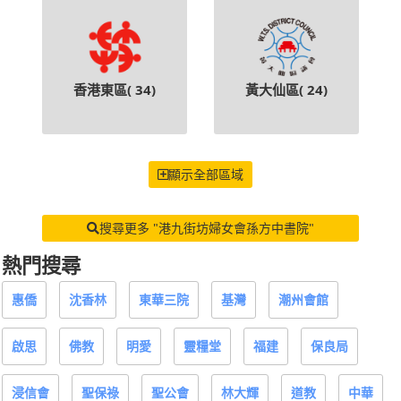
香港東區(
34
)
黃大仙區(
24
)
顯示全部區域
搜尋更多 "港九街坊婦女會孫方中書院"
熱門搜尋
惠僑
沈香林
東華三院
基灣
潮州會館
啟思
佛教
明愛
靈糧堂
福建
保良局
浸信會
聖保祿
聖公會
林大輝
道教
中華