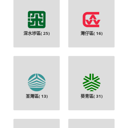
深水埗區(
25
)
灣仔區(
16
)
荃灣區(
13
)
葵青區(
31
)