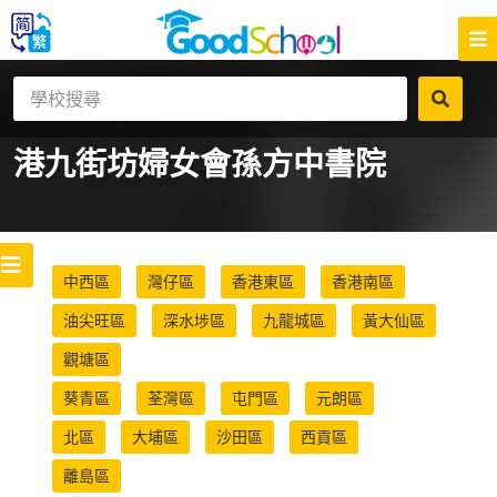
港九街坊婦女會孫方中書院
中西區
灣仔區
香港東區
香港南區
油尖旺區
深水埗區
九龍城區
黃大仙區
觀塘區
葵青區
荃灣區
屯門區
元朗區
北區
大埔區
沙田區
西貢區
離島區