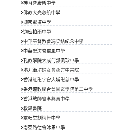
神召會康樂中學
佛教大光慈航中學
迦密聖道中學
迦密柏雨中學
中華基督教會馮梁結紀念中學
中華聖潔會靈風中學
孔教學院大成何郭佩珍中學
港九街坊婦女會孫方中書院
香港紅卍字會大埔卍慈中學
香港道教聯合會圓玄學院第二中學
香港教師會李興貴中學
救恩書院
靈糧堂劉梅軒中學
南亞路德會沐恩中學