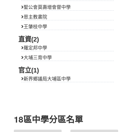
聖公會莫壽增會督中學
恩主教書院
王肇枝中學
直資(2)
羅定邦中學
大埔三育中學
官立(1)
新界鄉議局大埔區中學
18區中學分區名單