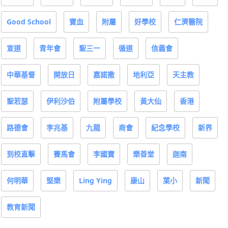
Good School
寶血
附屬
好學校
仁濟醫院
宣道
青年會
聖三一
循道
信義會
中華基督
開放日
嘉諾撒
地利亞
天主教
聖若瑟
伊利沙伯
附屬學校
黃大仙
香港
路德會
李兆基
九龍
商會
紀念學校
新界
到校直擊
賽馬會
李國寶
樂善堂
迦南
何明華
堅樂
Ling Ying
康山
葉小
新聞
教育新聞