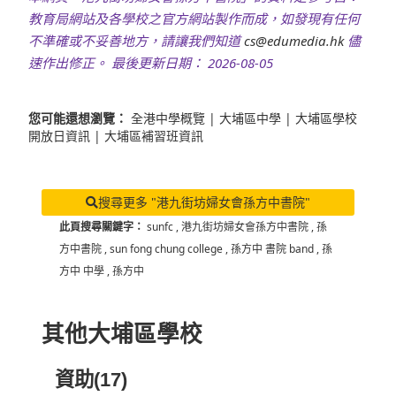
教育局網站及各學校之官方網站製作而成，如發現有任何
不準確或不妥善地方，請讓我們知道
cs@edumedia.hk
儘
速作出修正。 最後更新日期： 2026-08-05
您可能還想瀏覽：
全港中學概覽
|
大埔區中學
|
大埔區學校
開放日資訊
|
大埔區補習班資訊
搜尋更多 "港九街坊婦女會孫方中書院"
此頁搜尋關鍵字：
sunfc
,
港九街坊婦女會孫方中書院
,
孫
方中書院
,
sun fong chung college
,
孫方中 書院 band
,
孫
方中 中學
,
孫方中
其他大埔區學校
資助(17)