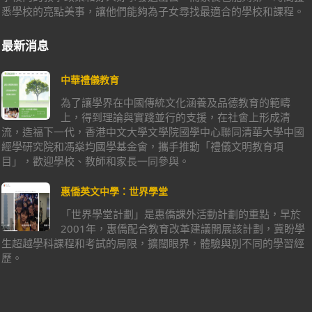
悉學校的亮點美事，讓他們能夠為子女尋找最適合的學校和課程。
最新消息
中華禮儀教育
為了讓學界在中國傳統文化涵養及品德教育的範疇
上，得到理論與實踐並行的支援，在社會上形成清
流，造福下一代，香港中文大學文學院國學中心聯同清華大學中國
經學研究院和馮燊均國學基金會，攜手推動「禮儀文明教育項
目」，歡迎學校、教師和家長一同參與。
惠僑英文中學：世界學堂
「世界學堂計劃」是惠僑課外活動計劃的重點，早於
2001年，惠僑配合教育改革建議開展該計劃，冀盼學
生超越學科課程和考試的局限，擴闊眼界，體驗與別不同的學習經
歷。