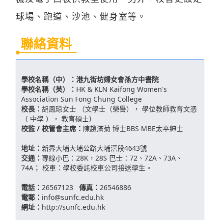
球場、跑道、沙池、健身室等。
聯絡資料
學校名稱（中）：
港九街坊婦女會孫方中書院
學校名稱（英）：
HK & KLN Kaifong Women's
Association Sun Fong Chung College
校長：
胡鳳琼女士 （文學士（榮譽）， 學位教師教育文憑
（ 中學 ）， 教育碩士）
校監 / 校管會主席：
陳趙滿菊 博士BBS MBE太平紳士
地址：
新界大埔大埔公路大埔滘段4643號
交通：
專線小巴：28K，28S 巴士：72、72A、73A、
74A； 校車：學校委託校車公司接送學生。
電話：
26567123
傳真：
26546886
電郵：
info@sunfc.edu.hk
網址：
http://sunfc.edu.hk