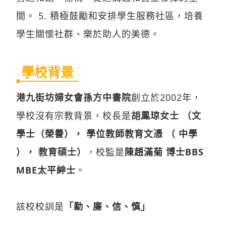
間。 5. 積極鼓勵和安排學生服務社區，培養
學生關懷社群、樂於助人的美德。
學校背景
港九街坊婦女會孫方中書院
創立於2002年，
學校沒有宗教背景，校長是
胡鳳琼女士 （文
學士（榮譽）， 學位教師教育文憑 （ 中學
）， 教育碩士）
，校監是
陳趙滿菊 博士BBS
MBE太平紳士
。
該校校訓是
「勤、廉、信、慎」