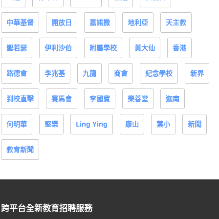
中華基督
開放日
嘉諾撒
地利亞
天主教
聖若瑟
伊利沙伯
附屬學校
黃大仙
香港
路德會
李兆基
九龍
商會
紀念學校
新界
到校直擊
賽馬會
李國寶
樂善堂
迦南
何明華
堅樂
Ling Ying
康山
葉小
新聞
教育新聞
跨平台全新教育招聘服務