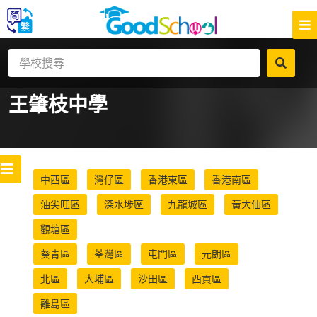
王肇枝中學
中西區
灣仔區
香港東區
香港南區
油尖旺區
深水埗區
九龍城區
黃大仙區
觀塘區
葵青區
荃灣區
屯門區
元朗區
北區
大埔區
沙田區
西貢區
離島區