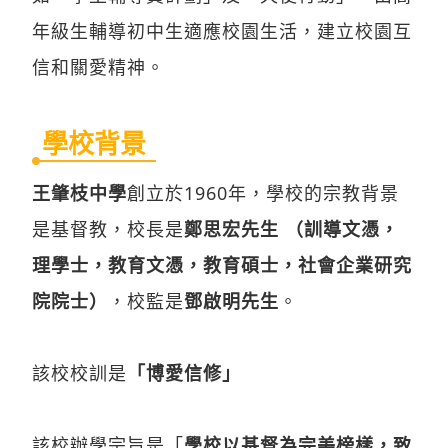
年級生輔導初中生適應校園生活，建立校園互
信和關愛精神。
學校背景
王肇枝中學
創立於1960年，學校的宗教背景
是基督教，校長是
鄭思宏先生 （訓導文憑，
理學士，教育文憑，教育碩士，社會企業研究
院院士）
，校監是
鄧啟明先生
。
該校校訓是
「博愛信修」
該校辦學宗旨是「
學校以基督為完美榜樣，致