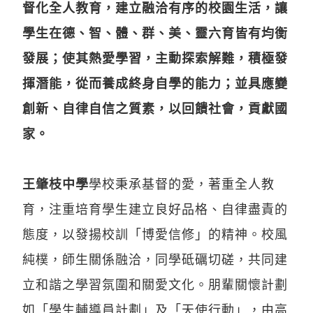
督化全人教育，建立融洽有序的校園生活，讓
學生在德、智、體、群、美、靈六育皆有均衡
發展；使其熱愛學習，主動探索解難，積極發
揮潛能，從而養成終身自學的能力；並具應變
創新、自律自信之質素，以回饋社會，貢獻國
家。
王肇枝中學
學校秉承基督的愛，著重全人教
育，注重培育學生建立良好品格、自律盡責的
態度，以發揚校訓「博愛信修」的精神。校風
純樸，師生關係融洽，同學砥礪切磋，共同建
立和諧之學習氛圍和關愛文化。朋輩關懷計劃
如「學生輔導員計劃」及「天使行動」，由高