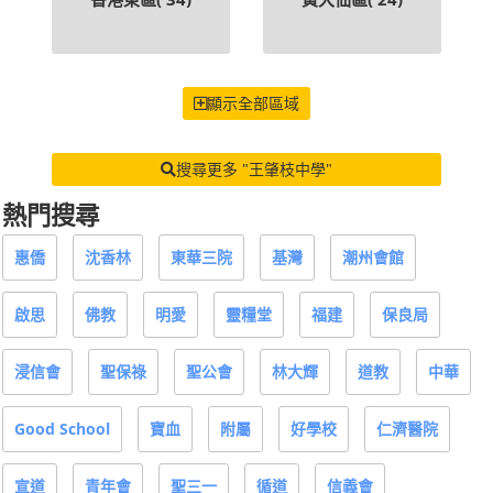
顯示全部區域
搜尋更多 "王肇枝中學"
熱門搜尋
惠僑
沈香林
東華三院
基灣
潮州會館
啟思
佛教
明愛
靈糧堂
福建
保良局
浸信會
聖保祿
聖公會
林大輝
道教
中華
Good School
寶血
附屬
好學校
仁濟醫院
宣道
青年會
聖三一
循道
信義會