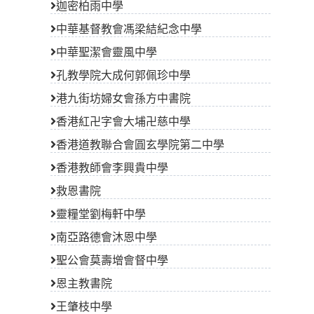
迦密柏雨中學
中華基督教會馮梁結紀念中學
中華聖潔會靈風中學
孔教學院大成何郭佩珍中學
港九街坊婦女會孫方中書院
香港紅卍字會大埔卍慈中學
香港道教聯合會圓玄學院第二中學
香港教師會李興貴中學
救恩書院
靈糧堂劉梅軒中學
南亞路德會沐恩中學
聖公會莫壽增會督中學
恩主教書院
王肇枝中學