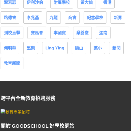
聖若瑟
伊利沙伯
附屬學校
黃大仙
香港
路德會
李兆基
九龍
商會
紀念學校
新界
到校直擊
賽馬會
李國寶
樂善堂
迦南
何明華
堅樂
Ling Ying
康山
葉小
新聞
教育新聞
跨平台全新教育招聘服務
關於 GOODSCHOOL 好學校網站