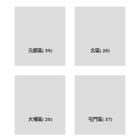
元朗區(
39
)
北區(
20
)
大埔區(
20
)
屯門區(
37
)