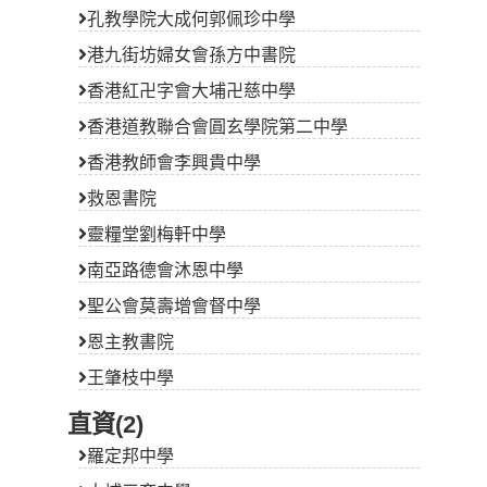
孔教學院大成何郭佩珍中學
港九街坊婦女會孫方中書院
香港紅卍字會大埔卍慈中學
香港道教聯合會圓玄學院第二中學
香港教師會李興貴中學
救恩書院
靈糧堂劉梅軒中學
南亞路德會沐恩中學
聖公會莫壽增會督中學
恩主教書院
王肇枝中學
直資(2)
羅定邦中學