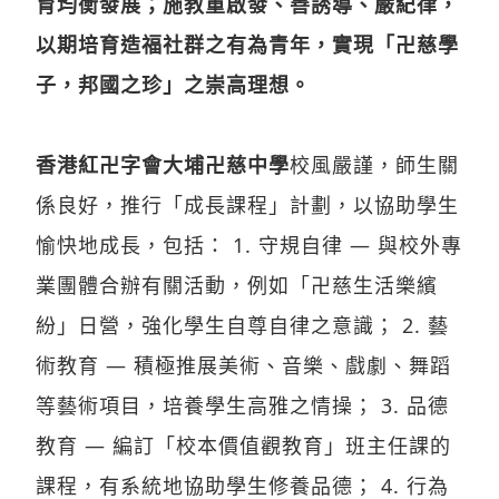
育均衡發展；施教重啟發、善誘導、嚴紀律，
以期培育造福社群之有為青年，實現「卍慈學
子，邦國之珍」之崇高理想。
香港紅卍字會大埔卍慈中學
校風嚴謹，師生關
係良好，推行「成長課程」計劃，以協助學生
愉快地成長，包括： 1. 守規自律 — 與校外專
業團體合辦有關活動，例如「卍慈生活樂繽
紛」日營，強化學生自尊自律之意識； 2. 藝
術教育 — 積極推展美術、音樂、戲劇、舞蹈
等藝術項目，培養學生高雅之情操； 3. 品德
教育 — 編訂「校本價值觀教育」班主任課的
課程，有系統地協助學生修養品德； 4. 行為