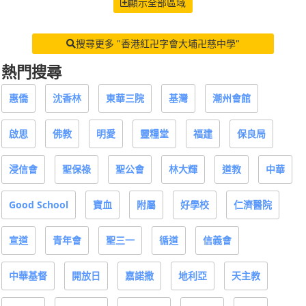
顯示全部區域
搜尋更多 "香港紅卍字會大埔卍慈中學"
熱門搜尋
惠僑
沈香林
東華三院
基灣
潮州會館
啟思
佛教
明愛
靈糧堂
福建
保良局
浸信會
聖保祿
聖公會
林大輝
道教
中華
Good School
寶血
附屬
好學校
仁濟醫院
宣道
青年會
聖三一
循道
信義會
中華基督
開放日
嘉諾撒
地利亞
天主教