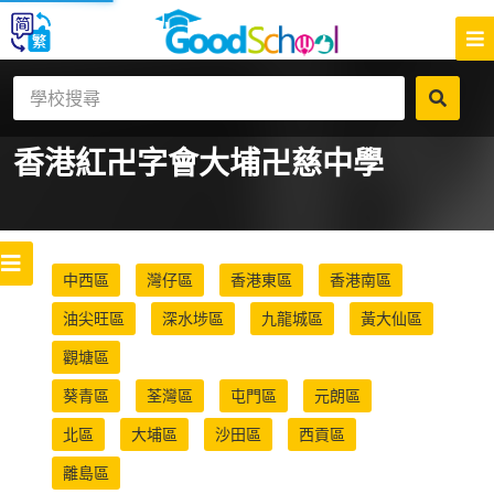
香港紅卍字會大埔卍慈中學
中西區
灣仔區
香港東區
香港南區
油尖旺區
深水埗區
九龍城區
黃大仙區
觀塘區
葵青區
荃灣區
屯門區
元朗區
北區
大埔區
沙田區
西貢區
離島區