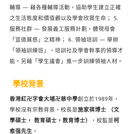
輔導 — 藉各種輔導活動，協助學生建立正確
之生活態度和價值觀以及學會欣賞生命； 5.
服務社群 — 發展義工服務計劃，體現母會
「宣道展慈」之精神； 6. 領袖培訓 — 舉辦
「領袖訓練班」，培訓社及學會幹事的領導才
能，另藉「學生議會」進一步訓練領袖人材。
學校背景
香港紅卍字會大埔卍慈中學
創立於1989年，
學校沒有宗教背景，校長是
施家祺博士 （文
學碩士， 教育碩士，教育博士）
，校監是
柯
愈强先生
。