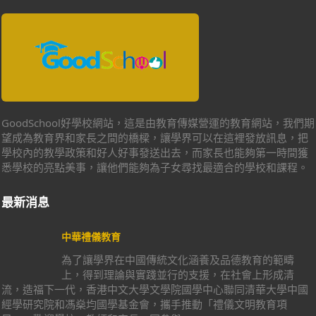
GoodSchool好學校網站，這是由教育傳媒營運的教育網站，我們期
望成為教育界和家長之間的橋樑，讓學界可以在這裡發放訊息，把
學校內的教學政策和好人好事發送出去，而家長也能夠第一時間獲
悉學校的亮點美事，讓他們能夠為子女尋找最適合的學校和課程。
最新消息
中華禮儀教育
為了讓學界在中國傳統文化涵養及品德教育的範疇
上，得到理論與實踐並行的支援，在社會上形成清
流，造福下一代，香港中文大學文學院國學中心聯同清華大學中國
經學研究院和馮燊均國學基金會，攜手推動「禮儀文明教育項