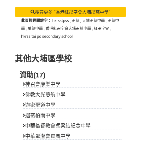
搜尋更多 "香港紅卍字會大埔卍慈中學"
此頁搜尋關鍵字：
hkrsstpss
,
卍慈
,
大埔卍慈中學
,
卍慈中
學
,
萬慈中學
,
香港紅卍字會大埔卍慈中學
,
紅卍字會
,
hkrss tai po secondary school
其他大埔區學校
資助(17)
神召會康樂中學
佛教大光慈航中學
迦密聖道中學
迦密柏雨中學
中華基督教會馮梁結紀念中學
中華聖潔會靈風中學