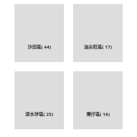
沙田區(
44
)
油尖旺區(
17
)
深水埗區(
25
)
灣仔區(
16
)