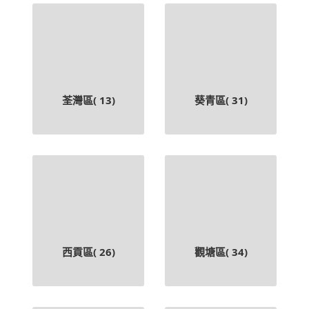
荃灣區(
13
)
葵青區(
31
)
西貢區(
26
)
觀塘區(
34
)