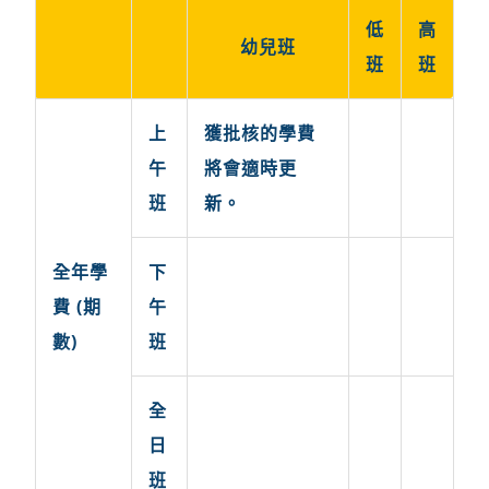
低
高
幼兒班
班
班
上
獲批核的學費
午
將會適時更
班
新。
全年學
下
費 (期
午
數)
班
全
日
班