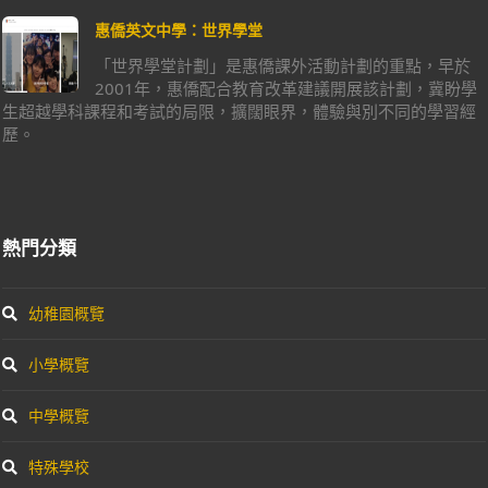
惠僑英文中學：世界學堂
「世界學堂計劃」是惠僑課外活動計劃的重點，早於
2001年，惠僑配合教育改革建議開展該計劃，冀盼學
生超越學科課程和考試的局限，擴闊眼界，體驗與別不同的學習經
歷。
熱門分類
幼稚園概覽
小學概覽
中學概覽
特殊學校