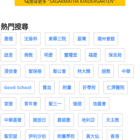
搜尋更多 "SAGARMATHA KINDERGARTEN"
熱門搜尋
惠僑
沈香林
東華三院
基灣
潮州會館
啟思
佛教
明愛
靈糧堂
福建
保良局
浸信會
聖保祿
聖公會
林大輝
道教
中華
Good School
寶血
附屬
好學校
仁濟醫院
宣道
青年會
聖三一
循道
信義會
中華基督
開放日
嘉諾撒
地利亞
天主教
聖若瑟
伊利沙伯
附屬學校
黃大仙
香港