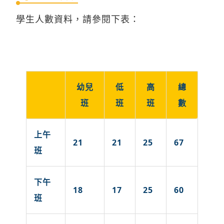
學生人數資料，請參閱下表：
幼兒
低
高
總
班
班
班
數
上午
21
21
25
67
班
下午
18
17
25
60
班