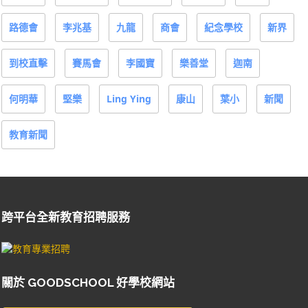
路德會
李兆基
九龍
商會
紀念學校
新界
到校直擊
賽馬會
李國寶
樂善堂
迦南
何明華
堅樂
Ling Ying
康山
葉小
新聞
教育新聞
跨平台全新教育招聘服務
關於 GOODSCHOOL 好學校網站