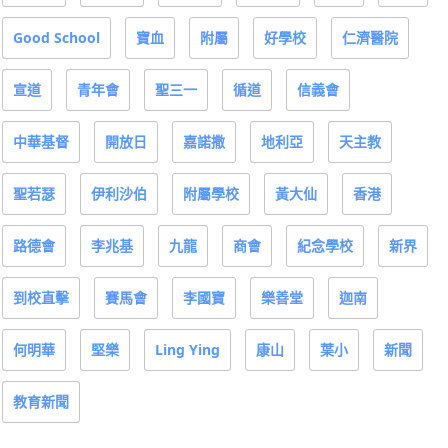
Good School
寶血
附屬
好學校
仁濟醫院
宣道
青年會
聖三一
循道
信義會
中華基督
開放日
嘉諾撒
地利亞
天主教
聖若瑟
伊利沙伯
附屬學校
黃大仙
香港
路德會
李兆基
九龍
商會
紀念學校
新界
到校直擊
賽馬會
李國寶
樂善堂
迦南
何明華
堅樂
Ling Ying
康山
葉小
新聞
教育新聞