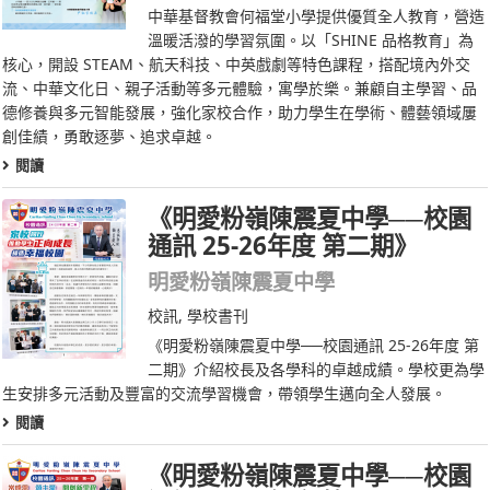
中華基督教會何福堂小學提供優質全人教育，營造
溫暖活潑的學習氛圍。以「SHINE 品格教育」為
核心，開設 STEAM、航天科技、中英戲劇等特色課程，搭配境內外交
流、中華文化日、親子活動等多元體驗，寓學於樂。兼顧自主學習、品
德修養與多元智能發展，強化家校合作，助力學生在學術、體藝領域屢
創佳績，勇敢逐夢、追求卓越。
閱讀
《明愛粉嶺陳震夏中學──校園
通訊 25-26年度 第二期》
明愛粉嶺陳震夏中學
校訊
,
學校書刊
《明愛粉嶺陳震夏中學──校園通訊 25-26年度 第
二期》介紹校長及各學科的卓越成績。學校更為學
生安排多元活動及豐富的交流學習機會，帶領學生邁向全人發展。
閱讀
《明愛粉嶺陳震夏中學──校園