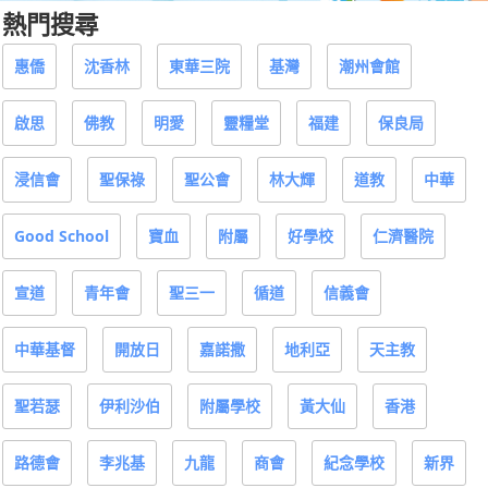
熱門搜尋
惠僑
沈香林
東華三院
基灣
潮州會館
啟思
佛教
明愛
靈糧堂
福建
保良局
浸信會
聖保祿
聖公會
林大輝
道教
中華
Good School
寶血
附屬
好學校
仁濟醫院
宣道
青年會
聖三一
循道
信義會
中華基督
開放日
嘉諾撒
地利亞
天主教
聖若瑟
伊利沙伯
附屬學校
黃大仙
香港
路德會
李兆基
九龍
商會
紀念學校
新界