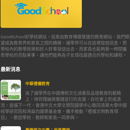
GoodSchool好學校網站，這是由教育傳媒營運的教育網站，我們期
望成為教育界和家長之間的橋樑，讓學界可以在這裡發放訊息，把
學校內的教學政策和好人好事發送出去，而家長也能夠第一時間獲
悉學校的亮點美事，讓他們能夠為子女尋找最適合的學校和課程。
最新消息
中華禮儀教育
為了讓學界在中國傳統文化涵養及品德教育的範疇
上，得到理論與實踐並行的支援，在社會上形成清
流，造福下一代，香港中文大學文學院國學中心聯同清華大學中國
經學研究院和馮燊均國學基金會，攜手推動「禮儀文明教育項
目」，歡迎學校、教師和家長一同參與。
惠僑英文中學：世界學堂