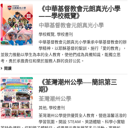
《中華基督教會元朗真光小學
——學校概覽》
中華基督教會元朗真光小學
學校概覽
,
學校書刊
中華基督教會元朗真光小學秉承中華基督教會的辦
學精神，以耶穌基督的聖訓，施行「愛的教育」，
並致力推動以學生為本的全人教育，使他們成為具備知識，能獨立思
考，勇於承擔責任和樂於服務人群的良好公民。
閱讀
《荃灣潮州公學──簡訊第三
期》
荃灣潮州公學
其他
,
學校書刊
荃灣潮州公學提供優質全人教育，營造溫馨活潑的
學習氛圍。開設 STEAM、英語體驗、科學小實驗
等特色課程，搭配親子體驗日、成果展示嘉年華等多元活動，寓學於