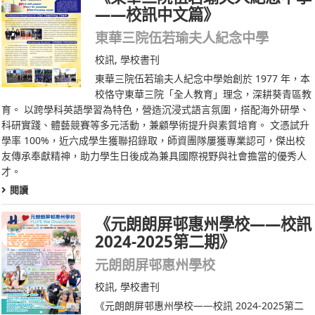
——校訊中文篇》
東華三院伍若瑜夫人紀念中學
校訊
,
學校書刊
東華三院伍若瑜夫人紀念中學始創於 1977 年，本
校恪守東華三院「全人教育」理念，深耕葵青區教
育。 以跨學科英語學習為特色，營造沉浸式語言氛圍，搭配海外研學、
科研實踐、體藝競賽等多元活動，兼顧學術提升與素質培育。 文憑試升
學率 100%，近六成學生獲聯招錄取，師資團隊屢獲專業認可，傑出校
友傳承奉獻精神，助力學生日後成為兼具國際視野與社會擔當的優秀人
才。
閱讀
《元朗朗屏邨惠州學校——校訊
2024-2025第二期》
元朗朗屏邨惠州學校
校訊
,
學校書刊
《元朗朗屏邨惠州學校——校訊 2024-2025第二