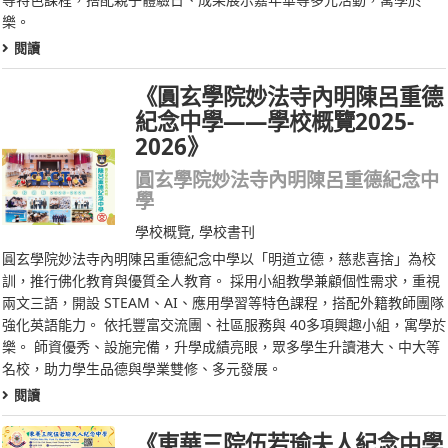
樂。
閱讀
《圓玄學院妙法寺內明陳呂重德
紀念中學——學校概覽2025-
2026》
圓玄學院妙法寺內明陳呂重德紀念中
學
學校概覽
,
學校書刊
圓玄學院妙法寺內明陳呂重德紀念中學以「明道立德，慈悲喜捨」為校
訓，推行佛化教育與優質全人教育。 採用小組教學兼顧個性需求，重視
兩文三語，開設 STEAM、AI、應用學習等特色課程，搭配外籍教師團隊
強化英語能力。 依托豐富交流團、社區服務與 40多項興趣小組，寓學於
樂。 師資優秀、設施完備，升學成績亮眼，眾多學生升讀港大、中大等
名校，助力學生品德與學業雙修、多元發展。
閱讀
《東華三院伍若瑜夫人紀念中學