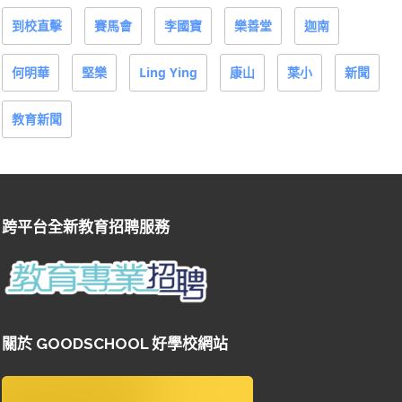
到校直擊
賽馬會
李國寶
樂善堂
迦南
何明華
堅樂
Ling Ying
康山
葉小
新聞
教育新聞
跨平台全新教育招聘服務
關於 GOODSCHOOL 好學校網站