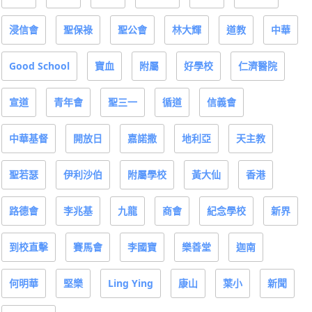
浸信會
聖保祿
聖公會
林大輝
道教
中華
Good School
寶血
附屬
好學校
仁濟醫院
宣道
青年會
聖三一
循道
信義會
中華基督
開放日
嘉諾撒
地利亞
天主教
聖若瑟
伊利沙伯
附屬學校
黃大仙
香港
路德會
李兆基
九龍
商會
紀念學校
新界
到校直擊
賽馬會
李國寶
樂善堂
迦南
何明華
堅樂
Ling Ying
康山
葉小
新聞