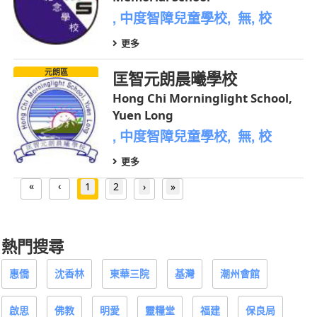
, 中度智障兒童學校, 無, 校
更多
元朗區
匡智元朗晨曦學校
Hong Chi Morninglight School,
Yuen Long
, 中度智障兒童學校, 無, 校
更多
«
‹
1
2
›
»
熱門搜尋
惠僑
沈香林
東華三院
基灣
潮州會館
啟思
佛教
明愛
靈糧堂
福建
保良局