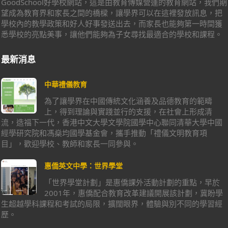
GoodSchool好學校網站，這是由教育傳媒營運的教育網站，我們期
望成為教育界和家長之間的橋樑，讓學界可以在這裡發放訊息，把
學校內的教學政策和好人好事發送出去，而家長也能夠第一時間獲
悉學校的亮點美事，讓他們能夠為子女尋找最適合的學校和課程。
最新消息
中華禮儀教育
為了讓學界在中國傳統文化涵養及品德教育的範疇
上，得到理論與實踐並行的支援，在社會上形成清
流，造福下一代，香港中文大學文學院國學中心聯同清華大學中國
經學研究院和馮燊均國學基金會，攜手推動「禮儀文明教育項
目」，歡迎學校、教師和家長一同參與。
惠僑英文中學：世界學堂
「世界學堂計劃」是惠僑課外活動計劃的重點，早於
2001年，惠僑配合教育改革建議開展該計劃，冀盼學
生超越學科課程和考試的局限，擴闊眼界，體驗與別不同的學習經
歷。