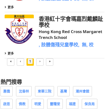
更多
黃大仙區
香港紅十字會瑪嘉烈戴麟趾
學校
Hong Kong Red Cross Margaret
Trench School
, 肢體傷殘兒童學校, 無, 校
更多
«
‹
›
»
1
熱門搜尋
惠僑
沈香林
東華三院
基灣
潮州會館
啟思
佛教
明愛
靈糧堂
福建
保良局