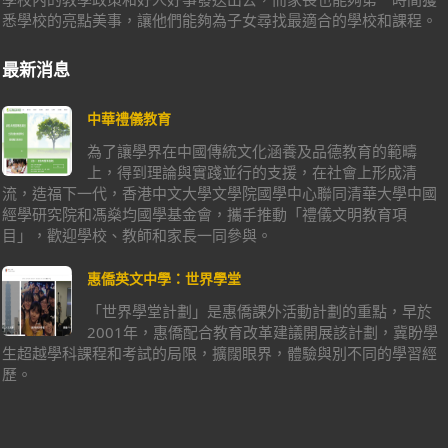
悉學校的亮點美事，讓他們能夠為子女尋找最適合的學校和課程。
最新消息
中華禮儀教育
為了讓學界在中國傳統文化涵養及品德教育的範疇
上，得到理論與實踐並行的支援，在社會上形成清
流，造福下一代，香港中文大學文學院國學中心聯同清華大學中國
經學研究院和馮燊均國學基金會，攜手推動「禮儀文明教育項
目」，歡迎學校、教師和家長一同參與。
惠僑英文中學：世界學堂
「世界學堂計劃」是惠僑課外活動計劃的重點，早於
2001年，惠僑配合教育改革建議開展該計劃，冀盼學
生超越學科課程和考試的局限，擴闊眼界，體驗與別不同的學習經
歷。