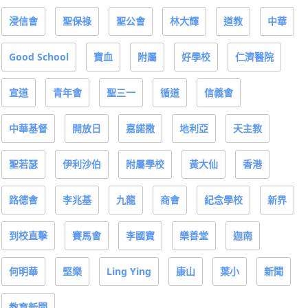
浸信會
聖保祿
聖公會
林大輝
道教
中華
Good School
寶血
附屬
好學校
仁濟醫院
宣道
青年會
聖三一
循道
信義會
中華基督
開放日
嘉諾撒
地利亞
天主教
聖若瑟
伊利沙伯
附屬學校
黃大仙
香港
路德會
李兆基
九龍
商會
紀念學校
新界
到校直擊
賽馬會
李國寶
樂善堂
迦南
何明華
堅樂
Ling Ying
康山
葉小
新聞
教育新聞