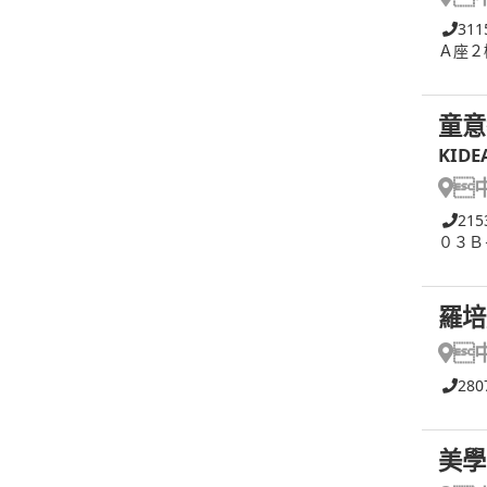
311
Ａ座２
童意
KIDE

215
０３Ｂ
羅培

280
美學