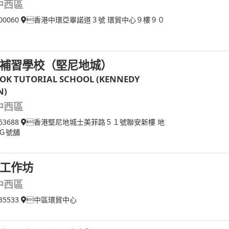
中西區
00060
香港中環亞畢諾道３號 環貿中心９樓９０
補習學校（堅尼地城）
LOK TUTORIAL SCHOOL (KENNEDY
N)
中西區
63688
香港堅尼地城士美菲路５１號聯安新樓 地
Ｇ號舖
工作坊
中西區
35533
中區環貿中心