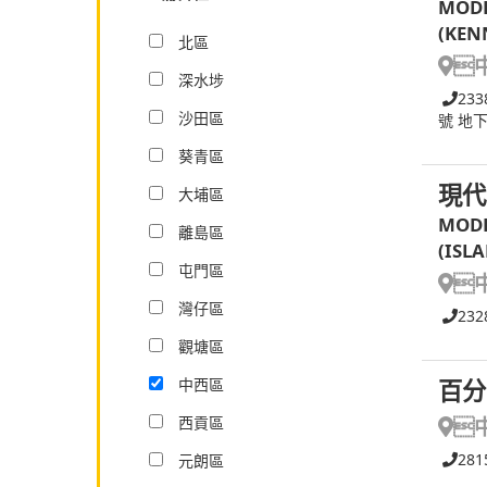
MODE
(KEN
北區

深水埗
233
沙田區
號 地
葵青區
現代
大埔區
MODE
離島區
(ISL
屯門區

灣仔區
232
觀塘區
中西區
百分
西貢區

281
元朗區