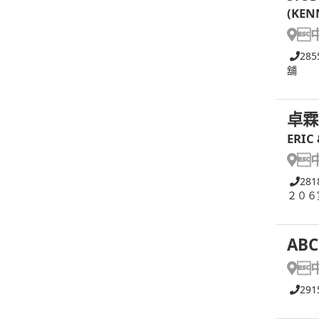
(KEN

285
舖
卓霖
ERIC

281
２０６
ABC

291