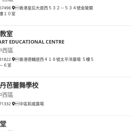
57498
香港皇后大道西５３２－５３４號金陵閣
樓１０室
教室
ART EDUCATIONAL CENTRE
中西區
31822
香港德輔道西４１８號太平洋廣場 ５樓５
－６室
丹芭蕾舞學校
中西區
71332
中區荊威廣場
堂