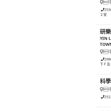

253
２室
研樂
YIN 
TOW

298
下Ｆ及
科學

252