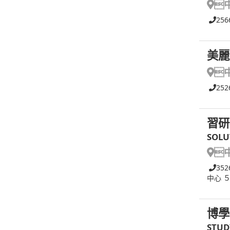

256
美麗

252
習研
SOLU

352
中心 
博學
STUD