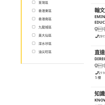
荃灣區
翰文
香港東區
EMIN
香港南區
EDUC
九龍城區

黃大仙區
291
深水埗區
直達
油尖旺區
DIRE

211
５樓
知識
KNOW