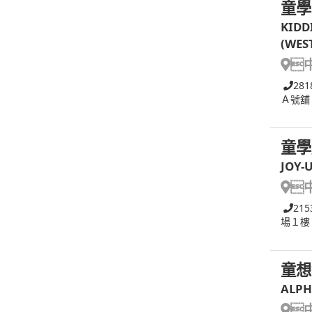
童學
KIDD
(WES

281
Ａ號舖
童學
JOY-

215
場１樓
童想
ALPH
