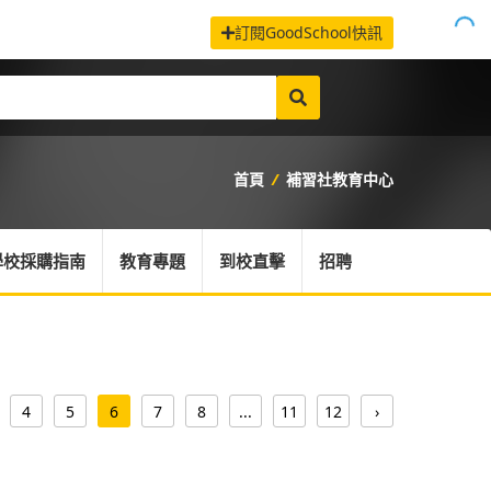
訂閱GoodSchool快訊
首頁
/
補習社教育中心
學校採購指南
教育專題
到校直擊
招聘
4
5
6
7
8
...
11
12
›