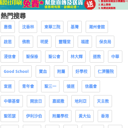
熱門搜尋
惠僑
沈香林
東華三院
基灣
潮州會館
啟思
佛教
明愛
靈糧堂
福建
保良局
浸信會
聖保祿
聖公會
林大輝
道教
中華
Good School
寶血
附屬
好學校
仁濟醫院
宣道
青年會
聖三一
循道
信義會
中華基督
開放日
嘉諾撒
地利亞
天主教
聖若瑟
伊利沙伯
附屬學校
黃大仙
香港