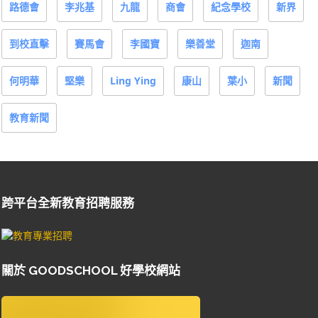
路德會
李兆基
九龍
商會
紀念學校
新界
到校直擊
賽馬會
李國寶
樂善堂
迦南
何明華
堅樂
Ling Ying
康山
葉小
新聞
教育新聞
跨平台全新教育招聘服務
關於 GOODSCHOOL 好學校網站