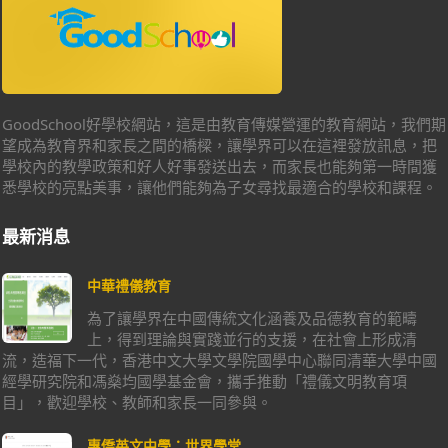
GoodSchool好學校網站，這是由教育傳媒營運的教育網站，我們期
望成為教育界和家長之間的橋樑，讓學界可以在這裡發放訊息，把
學校內的教學政策和好人好事發送出去，而家長也能夠第一時間獲
悉學校的亮點美事，讓他們能夠為子女尋找最適合的學校和課程。
最新消息
中華禮儀教育
為了讓學界在中國傳統文化涵養及品德教育的範疇
上，得到理論與實踐並行的支援，在社會上形成清
流，造福下一代，香港中文大學文學院國學中心聯同清華大學中國
經學研究院和馮燊均國學基金會，攜手推動「禮儀文明教育項
目」，歡迎學校、教師和家長一同參與。
惠僑英文中學：世界學堂