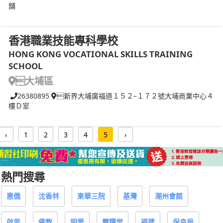
舖
香港職業技能專科學校
HONG KONG VOCATIONAL SKILLS TRAINING
SCHOOL
大埔區
26380895
新界大埔廣福道１５２–１７２號大埔商業中心４
樓Ｄ室
‹
1
2
3
4
5
›
熱門搜尋
惠僑
沈香林
東華三院
基灣
潮州會館
啟思
佛教
明愛
靈糧堂
福建
保良局