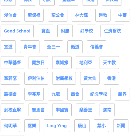
浸信會
聖保祿
聖公會
林大輝
道教
中華
Good School
寶血
附屬
好學校
仁濟醫院
宣道
青年會
聖三一
循道
信義會
中華基督
開放日
嘉諾撒
地利亞
天主教
聖若瑟
伊利沙伯
附屬學校
黃大仙
香港
路德會
李兆基
九龍
商會
紀念學校
新界
到校直擊
賽馬會
李國寶
樂善堂
迦南
何明華
堅樂
Ling Ying
康山
葉小
新聞