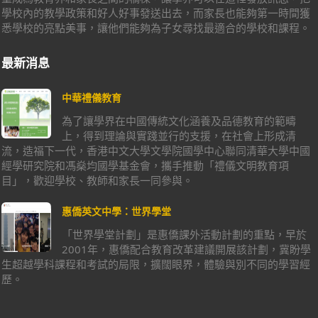
學校內的教學政策和好人好事發送出去，而家長也能夠第一時間獲
悉學校的亮點美事，讓他們能夠為子女尋找最適合的學校和課程。
最新消息
中華禮儀教育
為了讓學界在中國傳統文化涵養及品德教育的範疇
上，得到理論與實踐並行的支援，在社會上形成清
流，造福下一代，香港中文大學文學院國學中心聯同清華大學中國
經學研究院和馮燊均國學基金會，攜手推動「禮儀文明教育項
目」，歡迎學校、教師和家長一同參與。
惠僑英文中學：世界學堂
「世界學堂計劃」是惠僑課外活動計劃的重點，早於
2001年，惠僑配合教育改革建議開展該計劃，冀盼學
生超越學科課程和考試的局限，擴闊眼界，體驗與別不同的學習經
歷。