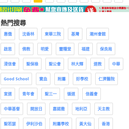
熱門搜尋
惠僑
沈香林
東華三院
基灣
潮州會館
啟思
佛教
明愛
靈糧堂
福建
保良局
浸信會
聖保祿
聖公會
林大輝
道教
中華
Good School
寶血
附屬
好學校
仁濟醫院
宣道
青年會
聖三一
循道
信義會
中華基督
開放日
嘉諾撒
地利亞
天主教
聖若瑟
伊利沙伯
附屬學校
黃大仙
香港