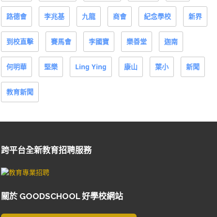
路德會
李兆基
九龍
商會
紀念學校
新界
到校直擊
賽馬會
李國寶
樂善堂
迦南
何明華
堅樂
Ling Ying
康山
葉小
新聞
教育新聞
跨平台全新教育招聘服務
關於 GOODSCHOOL 好學校網站