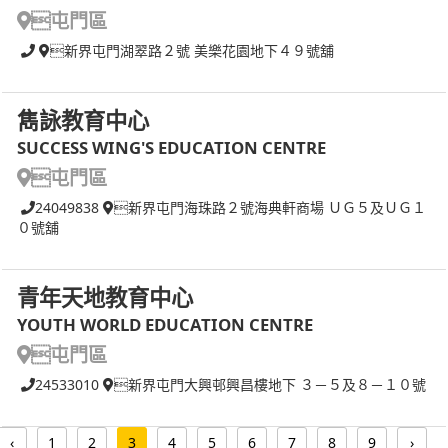
屯門區
新界屯門湖翠路２號 美樂花園地下４９號舖
雋詠教育中心
SUCCESS WING'S EDUCATION CENTRE
屯門區
24049838
新界屯門海珠路２號海典軒商場 ＵＧ５及ＵＧ１
０號舖
青年天地教育中心
YOUTH WORLD EDUCATION CENTRE
屯門區
24533010
新界屯門大興邨興昌樓地下 ３－５及８－１０號
‹
1
2
3
4
5
6
7
8
9
›