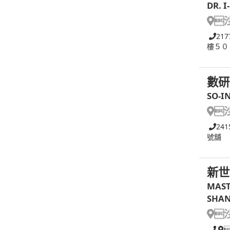
DR. 

217
樓５０
數研
SO-I

241
號舖
新世
MAST
SHAN
