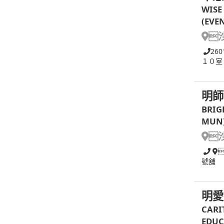
WISE
(EVE

260
１０室
明師
BRIG
MUN

號舖
明愛
CARI
EDUC