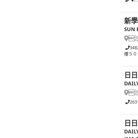
新學
SUN 

348
樓５０
日日
DAIL

263
日日
DAIL