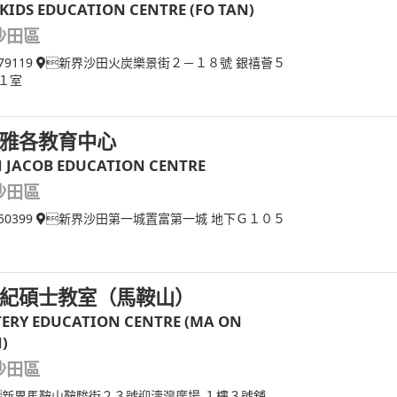
I-KIDS EDUCATION CENTRE (FO TAN)
沙田區
79119
新界沙田火炭樂景街２－１８號 銀禧薈５
１室
雅各教育中心
N JACOB EDUCATION CENTRE
沙田區
50399
新界沙田第一城置富第一城 地下Ｇ１０５
紀碩士教室（馬鞍山）
ERY EDUCATION CENTRE (MA ON
)
沙田區
新界馬鞍山鞍駿街２３號迎濤灣廣場 １樓３號舖