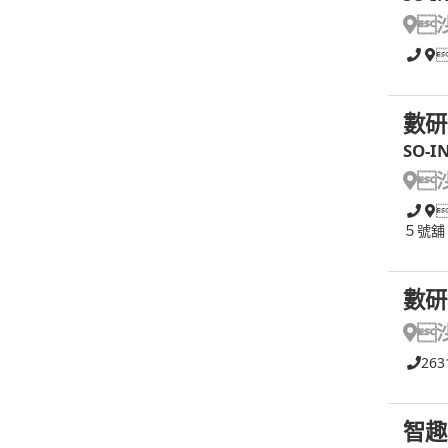

數研
SO-I

５號舖
數研

263
智趣