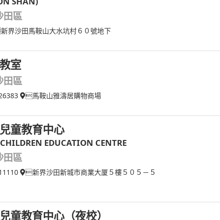
ON SHAN)
沙田區
新界沙田馬鞍山大水坑村６０號地下
教室
沙田區
26383
馬鞍山雅濤居購物商場
兒童教育中心
 CHILDREN EDUCATION CENTRE
沙田區
11110
新界沙田新城市商業大厦５樓５０５－５
兒童教育中心（夜校）