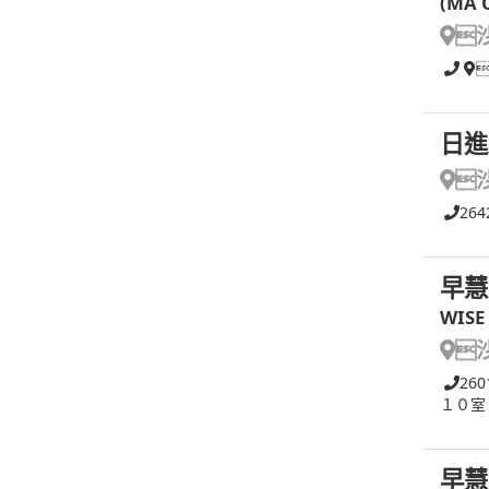
(MA 

日進

264
早慧
WISE

260
１０室
早慧