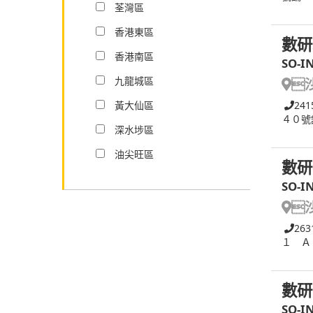
荃灣區
香港東區
數研
香港南區
SO-I
九龍城區

黃大仙區
241
４０號
深水埗區
油尖旺區
數研
SO-I

263
１ Ａ
數研
SO-I