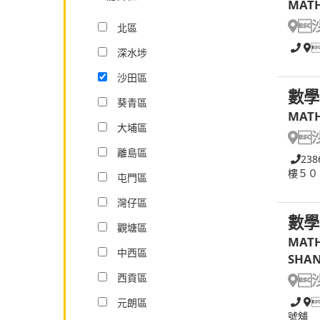
MATH

北區
深水埗
沙田區
數學
葵青區
MATH
大埔區

離島區
238
樓５０
屯門區
灣仔區
數學
觀塘區
MATH
中西區
SHAN
西貢區

元朗區
號舖