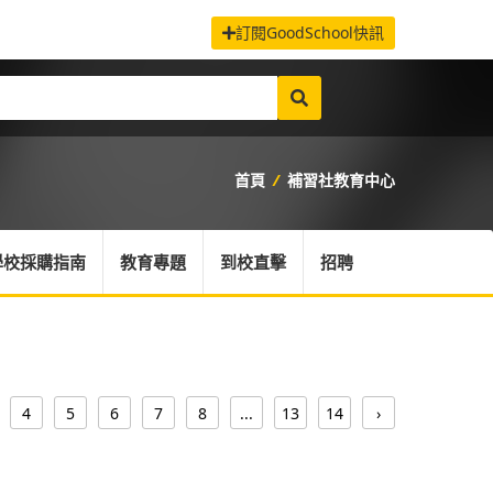
訂閱GoodSchool快訊
首頁
/
補習社教育中心
學校採購指南
教育專題
到校直擊
招聘
4
5
6
7
8
...
13
14
›