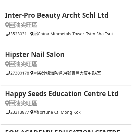
Inter-Pro Beauty Archt Schl Ltd
油尖旺區
35230311
China Minmetals Tower, Tsim Sha Tsui
Hipster Nail Salon
油尖旺區
27300178
尖沙咀海防道34號寶豐大廈4樓A室
Happy Seeds Education Centre Ltd
油尖旺區
23313877
Fortune Ct, Mong Kok