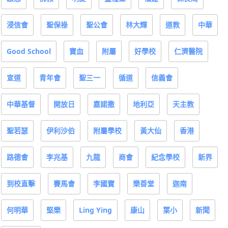
浸信會
聖保祿
聖公會
林大輝
道教
中華
Good School
寶血
附屬
好學校
仁濟醫院
宣道
青年會
聖三一
循道
信義會
中華基督
開放日
嘉諾撒
地利亞
天主教
聖若瑟
伊利沙伯
附屬學校
黃大仙
香港
路德會
李兆基
九龍
商會
紀念學校
新界
到校直擊
賽馬會
李國寶
樂善堂
迦南
何明華
堅樂
Ling Ying
康山
葉小
新聞