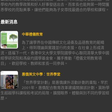
學校內的教學政策和好人好事發送出去，而家長也能夠第一時間獲
悉學校的亮點美事，讓他們能夠為子女尋找最適合的學校和課程。
最新消息
中華禮儀教育
為了讓學界在中國傳統文化涵養及品德教育的範疇
上，得到理論與實踐並行的支援，在社會上形成清
流，造福下一代，香港中文大學文學院國學中心聯同清華大學中國
經學研究院和馮燊均國學基金會，攜手推動「禮儀文明教育項
目」，歡迎學校、教師和家長一同參與。
惠僑英文中學：世界學堂
「世界學堂計劃」是惠僑課外活動計劃的重點，早於
2001年，惠僑配合教育改革建議開展該計劃，冀盼學
生超越學科課程和考試的局限，擴闊眼界，體驗與別不同的學習經
歷。