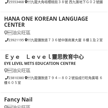
25553468
九龍大角咀櫻桃街３８號 西九匯地下Ｇ０２號舖
HANA ONE KOREAN LANGUAGE
CENTER
油尖旺區
23921195
九龍彌敦道７３６號中匯商業大廈 ８樓１及２室
Ｅｙｅ Ｌｅｖｅｌ靈思教育中心
EYE LEVEL WITS EDUCATION CENTRE
油尖旺區
23810380
九龍彌敦道７９４－８０２號協成行旺角廣場 ６
樓６０５室
Fancy Nail
油尖旺區