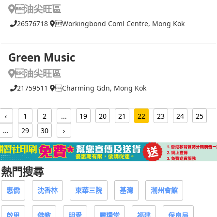
油尖旺區
26576718
Workingbond Coml Centre, Mong Kok
Green Music
油尖旺區
21759511
Charming Gdn, Mong Kok
‹
1
2
...
19
20
21
22
23
24
25
...
29
30
›
熱門搜尋
惠僑
沈香林
東華三院
基灣
潮州會館
啟思
佛教
明愛
靈糧堂
福建
保良局