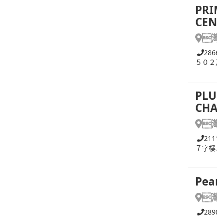
PRI
CEN

286
５０２
PLU
CHA

211
７字樓
Pea

289