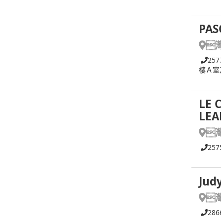
PAS

257
樓Ａ室
LE 
LEA

257
Jud

286