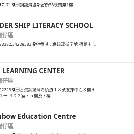
17171
銅鑼灣波斯富街58號前座1樓
DER SHIP LITERACY SCHOOL
灣仔區
88382,34288383
香港北角琉璃街７號 栢景中心
 LEARNING CENTER
灣仔區
22228
香港銅鑼灣希慎道１８號友邦中心３樓４
１一 ４０２室、５樓及７樓
nbow Education Centre
灣仔區