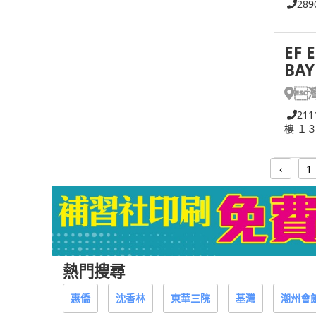
289
EF 
BAY

211
樓 １
‹
1
熱門搜尋
惠僑
沈香林
東華三院
基灣
潮州會