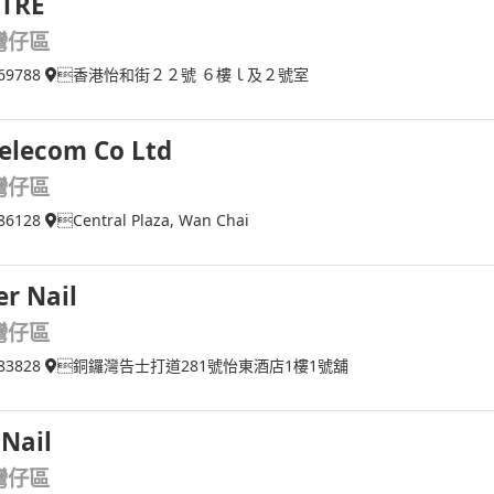
TRE
灣仔區
69788
香港怡和街２２號 ６樓ｌ及２號室
Telecom Co Ltd
灣仔區
86128
Central Plaza, Wan Chai
er Nail
灣仔區
83828
銅鑼灣告士打道281號怡東酒店1樓1號舖
 Nail
灣仔區