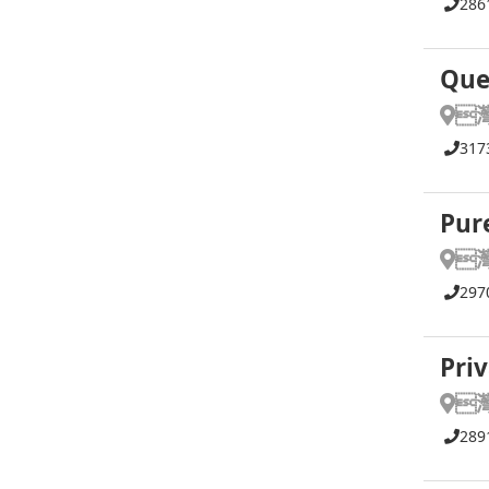
286
Que

317
Pur

297
Priv

289