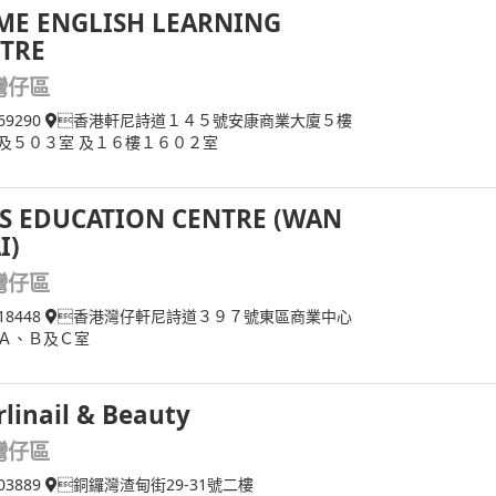
ME ENGLISH LEARNING
TRE
灣仔區
69290
香港軒尼詩道１４５號安康商業大廈５樓
及５０３室 及１６樓１６０２室
S EDUCATION CENTRE (WAN
I)
灣仔區
18448
香港灣仔軒尼詩道３９７號東區商業中心
Ａ、Ｂ及Ｃ室
rlinail & Beauty
灣仔區
03889
銅鑼灣渣甸街29-31號二樓