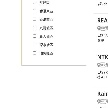
荃灣區
256
香港東區
REA
香港南區

九龍城區
342
黃大仙區
６樓
深水埗區
油尖旺區
NTK

297
樓４０
Rai
