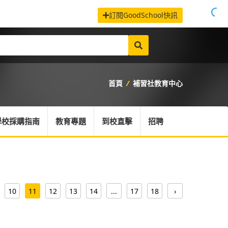
訂閱GoodSchool快訊
首頁
/
補習社教育中心
學校採購指南
教育專題
到校直擊
招聘
10
11
12
13
14
...
17
18
›