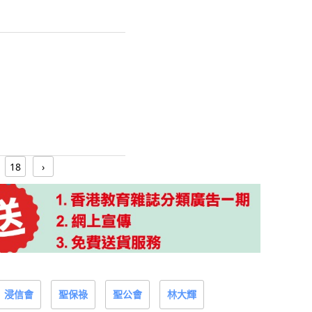
18
›
浸信會
聖保祿
聖公會
林大輝