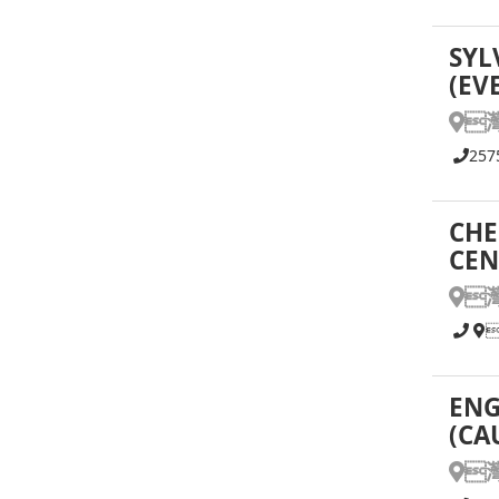
SYL
(EV

257
CHE
CEN

ENG
(CA
