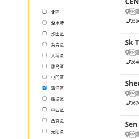
CEN

北區
358
深水埗
沙田區
Sk 
葵青區

大埔區
264
離島區
屯門區
She
灣仔區

觀塘區
367
中西區
西貢區
Sen
元朗區
