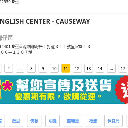
02559

ENGLISH CENTER - CAUSEWAY
灣仔區
12401
香港銅鑼灣告士打道３１１號皇室堡１３
３０６—１３０７舖
2
...
8
9
10
11
12
13
14
...
17
館
啟思
佛教
明愛
靈糧堂
福建
保良局