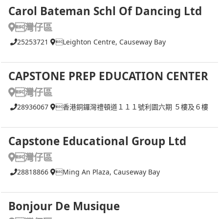
Carol Bateman Schl Of Dancing Ltd
灣仔區
25253721
Leighton Centre, Causeway Bay
CAPSTONE PREP EDUCATION CENTER
灣仔區
28936067
香港銅鑼灣禮頓道１１１號利園六期 ５樓及６樓
Capstone Educational Group Ltd
灣仔區
28818866
Ming An Plaza, Causeway Bay
Bonjour De Musique