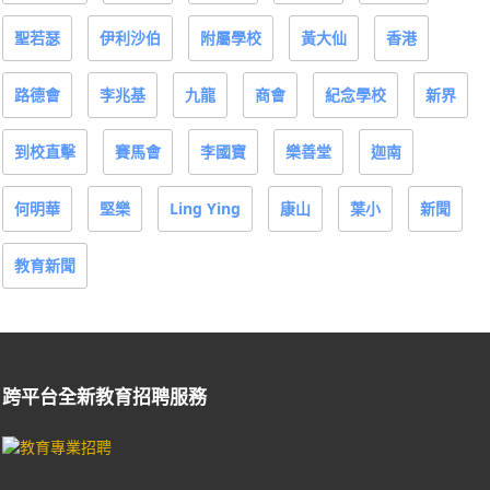
聖若瑟
伊利沙伯
附屬學校
黃大仙
香港
路德會
李兆基
九龍
商會
紀念學校
新界
到校直擊
賽馬會
李國寶
樂善堂
迦南
何明華
堅樂
Ling Ying
康山
葉小
新聞
教育新聞
跨平台全新教育招聘服務