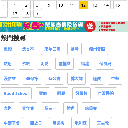
‹
1
2
...
9
10
11
12
13
14
15
...
17
18
›
熱門搜尋
惠僑
沈香林
東華三院
基灣
潮州會館
啟思
佛教
明愛
靈糧堂
福建
保良局
浸信會
聖保祿
聖公會
林大輝
道教
中華
Good School
寶血
附屬
好學校
仁濟醫院
宣道
青年會
聖三一
循道
信義會
中華基督
開放日
嘉諾撒
地利亞
天主教