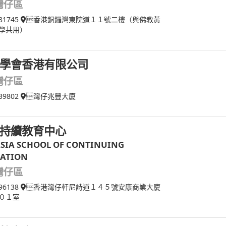
灣仔區
81745
香港銅鑼灣東院道１１號二樓（與佛教黃
學共用）
學會香港有限公司
灣仔區
39802
灣仔兆豐大廈
持續教育中心
SIA SCHOOL OF CONTINUING
ATION
灣仔區
96138
香港灣仔軒尼詩道１４５號安康商業大廈
０１室