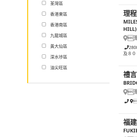
荃灣區
理程
香港東區
MILE
香港南區
HILL)
九龍城區

黃大仙區
280
及８０
深水埗區
油尖旺區
禮言
BRID

福建
FUKI