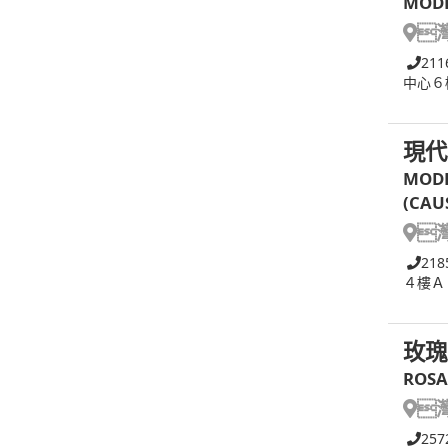
MODE

211
中心６
現代
MODE
(CAU

218
４樓Ａ
玫瑰
ROSA

257