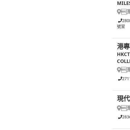
MILE

280
號室
港專
HKCT
COLL

271
現代

283