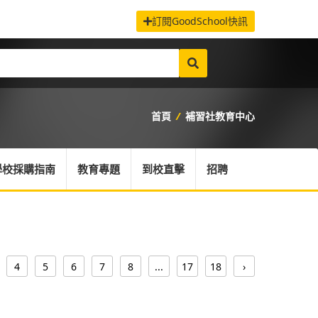
訂閱GoodSchool快訊
首頁
/
補習社教育中心
學校採購指南
教育專題
到校直擊
招聘
4
5
6
7
8
...
17
18
›