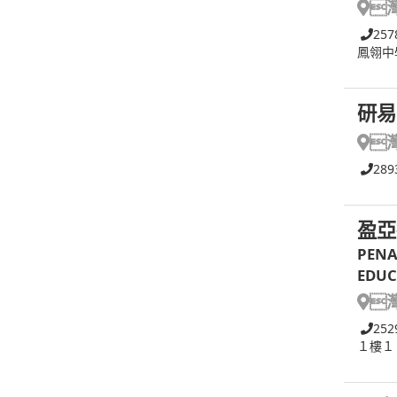

257
鳳翎中
研易

289
盈亞
PENA
EDUC

252
１樓１