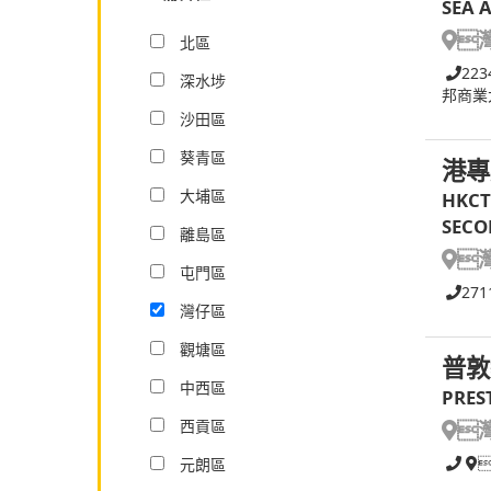
SEA 

北區
223
深水埗
邦商業
沙田區
葵青區
港專
大埔區
HKCT
SECO
離島區

屯門區
271
灣仔區
觀塘區
普敦
中西區
PRES
西貢區

元朗區