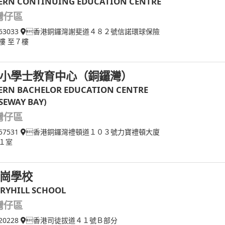
RN CONTINUING EDUCATION CENTRE
灣仔區
63033
香港銅鑼灣謝斐道４８２號信諾環球保險
樓 至７樓
小學士教育中心（銅鑼灣）
RN BACHELOR EDUCATION CENTRE
SEWAY BAY)
灣仔區
57531
香港銅鑼灣禮頓道１０３號力寶禮頓大廈
１室
崗學校
RYHILL SCHOOL
灣仔區
20228
香港司徒拔道４１號Ｂ部分