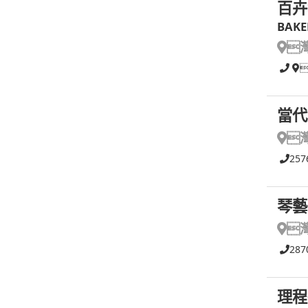
百卉
BAKE

當代

257
琴藝

287
理程