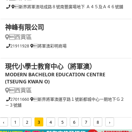
新界將軍澳培成路８號南豐廣場地下 Ａ４５及Ａ４６號舖
神峰有限公司
西貢區
21911928
將軍澳彩明商場
現代小學士教育中心（將軍澳）
MODERN BACHELOR EDUCATION CENTRE
(TSEUNG KWAN O)
西貢區
27011660
新界將軍澳運亨路１號新都城中心一期地下Ｇ２
－３號舖
‹
1
2
3
4
5
6
7
8
›