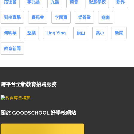
路德會
李兆基
九龍
商會
紀念學校
新界
到校直擊
賽馬會
李國寶
樂善堂
迦南
何明華
堅樂
Ling Ying
康山
葉小
新聞
教育新聞
跨平台全新教育招聘服務
關於 GOODSCHOOL 好學校網站