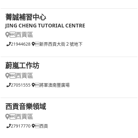
菁誠補習中心
JING CHENG TUTORIAL CENTRE
西貢區
21944628
新界西貢大街２號地下
蔚嵐工作坊
西貢區
27051555
將軍澳南豐廣場
西貢音樂領域
西貢區
27917770
西貢