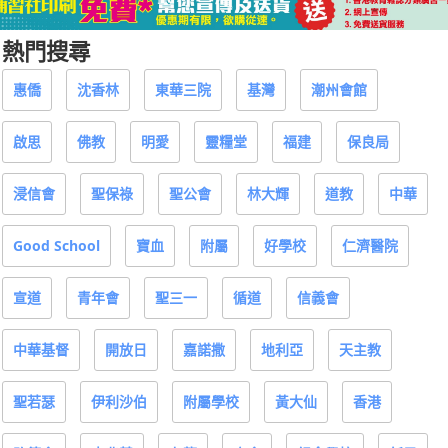
熱門搜尋
惠僑
沈香林
東華三院
基灣
潮州會館
啟思
佛教
明愛
靈糧堂
福建
保良局
浸信會
聖保祿
聖公會
林大輝
道教
中華
Good School
寶血
附屬
好學校
仁濟醫院
宣道
青年會
聖三一
循道
信義會
中華基督
開放日
嘉諾撒
地利亞
天主教
聖若瑟
伊利沙伯
附屬學校
黃大仙
香港