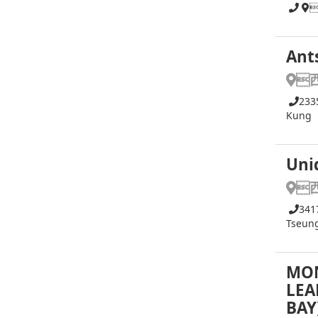
Ant

233
Kung
Uni

341
Tseun
MON
LEA
BAY