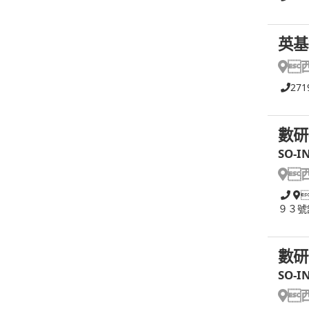
英基

271
數研
SO-I

９３號
數研
SO-I
