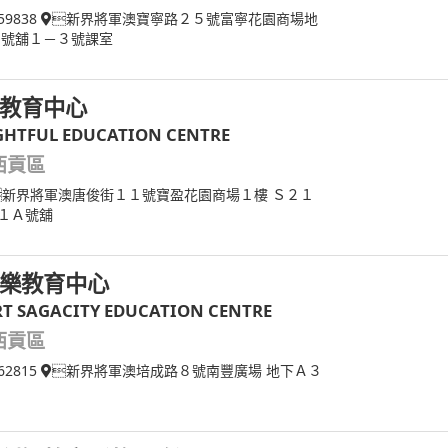
59838
新界將軍澳寶寧路２５號富寧花園商場地
７號舖１－３號課室
教育中心
GHTFUL EDUCATION CENTRE
西貢區
新界將軍澳唐俊街１１號寶盈花園商場１樓 Ｓ２１
１Ａ號舖
樂教育中心
T SAGACITY EDUCATION CENTRE
西貢區
62815
新界將軍澳培成路８號南豐廣場 地下Ａ３