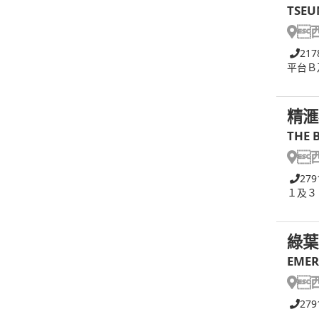
TSEU

217
平台Ｂ
精滙
THE 

279
１及３
綠葉
EMER

279