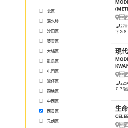
MODE
(MET
北區

深水埗
270
沙田區
下Ｇ８
葵青區
現代
大埔區
MODE
離島區
KWAN
屯門區

灣仔區
225
０３號
觀塘區
中西區
生命
西貢區
CELE
元朗區
