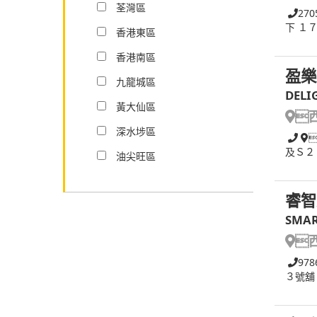
荃灣區
270
下 １
香港東區
香港南區
盈樂
九龍城區
DELI
黃大仙區

深水埗區
及Ｓ２
油尖旺區
睿智
SMAR

978
３號舖