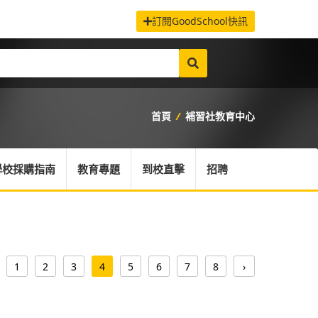
訂閱GoodSchool快訊
首頁
/
補習社教育中心
學校採購指南
教育專題
到校直擊
招聘
1
2
3
4
5
6
7
8
›