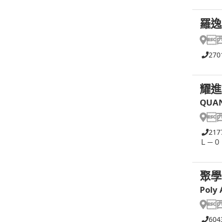
羅逸

270
耀進
QUAN

217
Ｌ－０
聚學
Poly

604