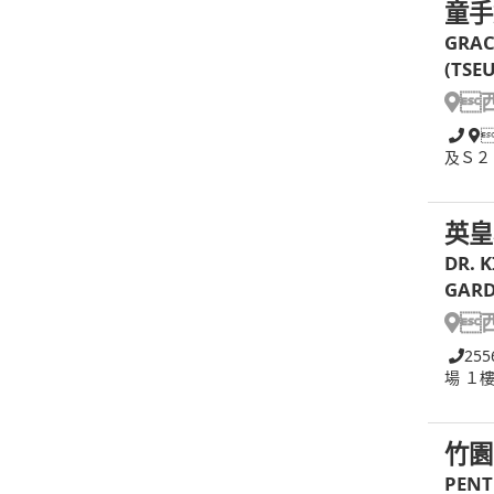
童手
GRAC
(TSE

及Ｓ２
英皇
DR. 
GARD

255
場 １
竹園
PENT