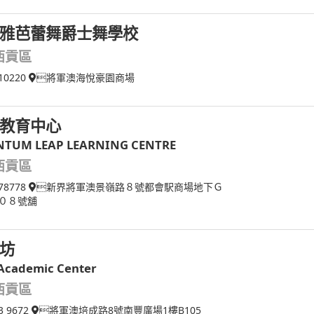
雅芭蕾舞爵士舞學校
西貢區
10220
將軍澳海悅豪園商場
教育中心
TUM LEAP LEARNING CENTRE
西貢區
78778
新界將軍澳景嶺路８號都會駅商場地下Ｇ
０８號舖
坊
 Academic Center
西貢區
3 9672
將軍澳培成路8號南豐廣場1樓B105