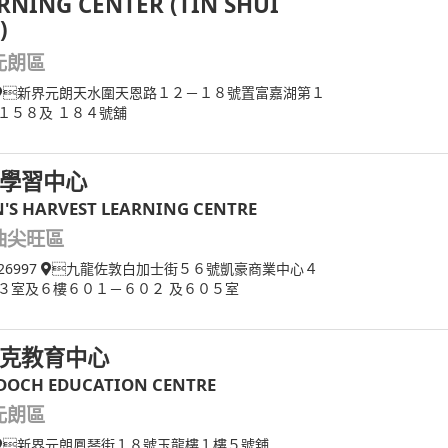
RNING CENTER (TIN SHUI
)
元朗區
新界元朗天水圍天恩路１２－１８號置富嘉湖第１
１５８及 １８４號舖
學習中心
'S HARVEST LEARNING CENTRE
油尖旺區
26997
九龍佐敦白加士街５６號凱豪商業中心４
３室及６樓６０１－６０２ 及６０５室
克教育中心
OCH EDUCATION CENTRE
元朗區
新界元朗鳳琴街１８號玉龍樓１樓５號舖