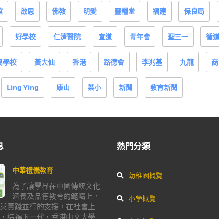
館
啟思
佛教
明愛
靈糧堂
福建
保良局
好學校
仁濟醫院
宣道
青年會
聖三一
循
屬學校
黃大仙
香港
路德會
李兆基
九龍
商
Ling Ying
康山
葉小
新聞
教育新聞
息
熱門分類
中華禮儀教育
幼稚園概覽
為了讓學界在中國傳統文化
涵養及品德教育的範疇上，
小學概覽
與實踐並行的支援，在社會上
，造福下一代，香港中文大學