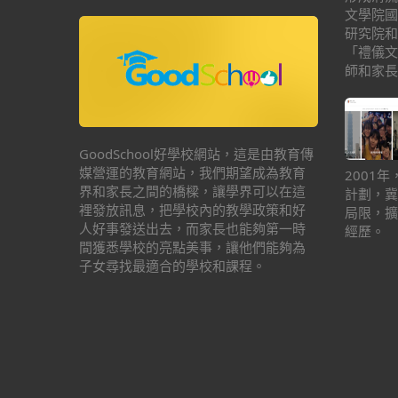
文學院國
研究院和
「禮儀文
師和家長
GoodSchool好學校網站，這是由教育傳
媒營運的教育網站，我們期望成為教育
2001
界和家長之間的橋樑，讓學界可以在這
計劃，冀
裡發放訊息，把學校內的教學政策和好
局限，擴
人好事發送出去，而家長也能夠第一時
經歷。
間獲悉學校的亮點美事，讓他們能夠為
子女尋找最適合的學校和課程。