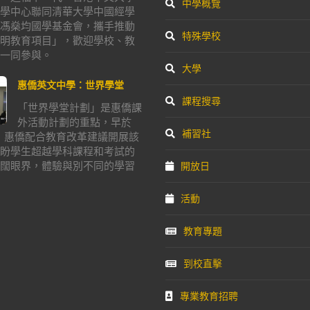
中學概覽
學中心聯同清華大學中國經學
馮燊均國學基金會，攜手推動
特殊學校
明教育項目」，歡迎學校、教
一同參與。
大學
惠僑英文中學：世界學堂
課程搜尋
「世界學堂計劃」是惠僑課
外活動計劃的重點，早於
補習社
年，惠僑配合教育改革建議開展該
盼學生超越學科課程和考試的
闊眼界，體驗與別不同的學習
開放日
活動
教育專題
到校直擊
專業教育招聘