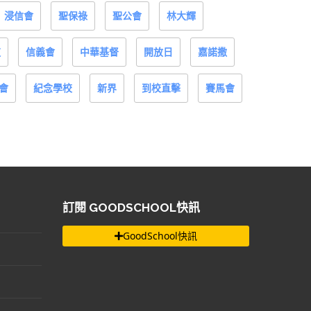
浸信會
聖保祿
聖公會
林大輝
道
信義會
中華基督
開放日
嘉諾撒
會
紀念學校
新界
到校直擊
賽馬會
訂閱 GOODSCHOOL快訊
GoodSchool快訊