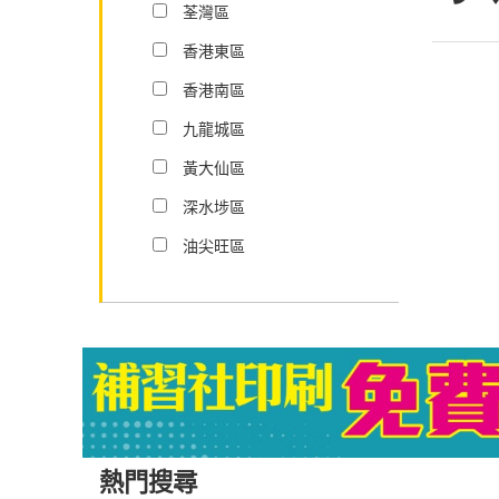
荃灣區
香港東區
香港南區
九龍城區
黃大仙區
深水埗區
油尖旺區
熱門搜尋