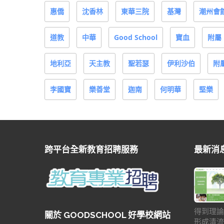
惠僑
沈香林
東華三院
基灣
潮州會
道教
中華
Good School
寶血
附屬
地利亞
天主教
聖若瑟
伊利沙伯
附
李國寶
樂善堂
迦南
何明華
堅樂
跨平台全新教育招聘服務
最新消
得到理論
關於 GOODSCHOOL 好學校網站
形成清流