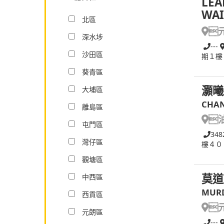
LEA
WAI
北區

深水埗
---
沙田區
期１樓
葵青區
灝曦
大埔區
CHAN
離島區

屯門區
348
灣仔區
樓４０
觀塘區
莫道
中西區
MURD
西貢區

元朗區
---