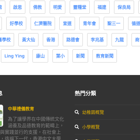
館
啟思
佛教
明愛
靈糧堂
福建
保良局
好學校
仁濟醫院
宣道
青年會
聖三一
循
屬學校
黃大仙
香港
路德會
李兆基
九龍
商
Ling Ying
康山
葉小
新聞
教育新聞
息
熱門分類
中華禮儀教育
幼稚園概覽
為了讓學界在中國傳統文化
涵養及品德教育的範疇上，
小學概覽
與實踐並行的支援，在社會上
，造福下一代，香港中文大學