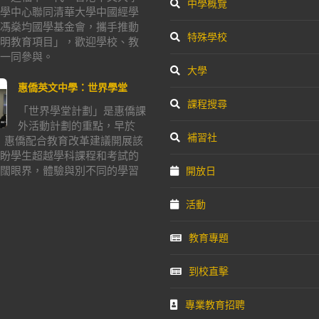
中學概覽
學中心聯同清華大學中國經學
馮燊均國學基金會，攜手推動
特殊學校
明教育項目」，歡迎學校、教
一同參與。
大學
惠僑英文中學：世界學堂
課程搜尋
「世界學堂計劃」是惠僑課
外活動計劃的重點，早於
補習社
年，惠僑配合教育改革建議開展該
盼學生超越學科課程和考試的
闊眼界，體驗與別不同的學習
開放日
活動
教育專題
到校直擊
專業教育招聘