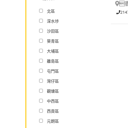

北區
214
深水埗
沙田區
葵青區
大埔區
離島區
屯門區
灣仔區
觀塘區
中西區
西貢區
元朗區