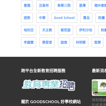
惠僑
沈香林
東華三院
基灣
潮州會
道教
中華
Good School
寶血
附屬
地利亞
天主教
聖若瑟
伊利沙伯
附
李國寶
樂善堂
迦南
何明華
堅樂
跨平台全新教育招聘服務
最新消
得到理論
關於 GOODSCHOOL 好學校網站
形成清流