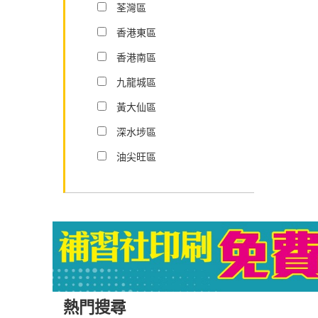
荃灣區
香港東區
香港南區
九龍城區
黃大仙區
深水埗區
油尖旺區
熱門搜尋