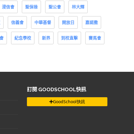
浸信會
聖保祿
聖公會
林大輝
道
信義會
中華基督
開放日
嘉諾撒
會
紀念學校
新界
到校直擊
賽馬會
訂閱 GOODSCHOOL快訊
GoodSchool快訊