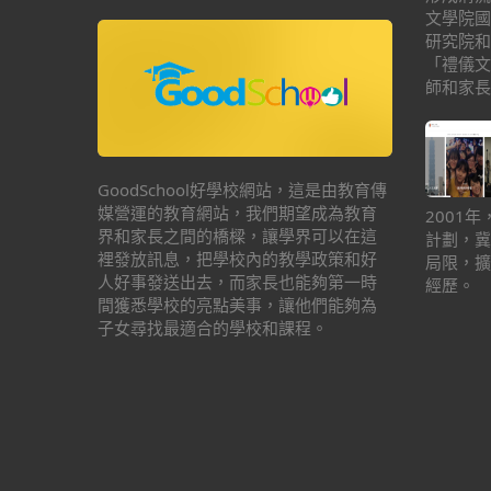
文學院國
研究院和
「禮儀文
師和家長
GoodSchool好學校網站，這是由教育傳
媒營運的教育網站，我們期望成為教育
2001
界和家長之間的橋樑，讓學界可以在這
計劃，冀
裡發放訊息，把學校內的教學政策和好
局限，擴
人好事發送出去，而家長也能夠第一時
經歷。
間獲悉學校的亮點美事，讓他們能夠為
子女尋找最適合的學校和課程。