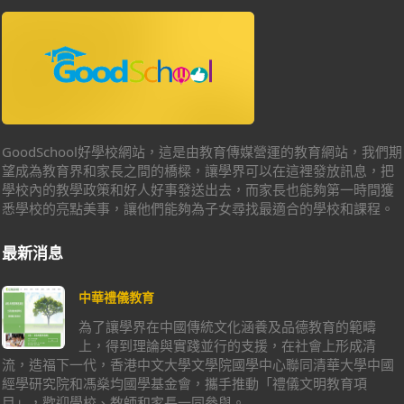
GoodSchool好學校網站，這是由教育傳媒營運的教育網站，我們期
望成為教育界和家長之間的橋樑，讓學界可以在這裡發放訊息，把
學校內的教學政策和好人好事發送出去，而家長也能夠第一時間獲
悉學校的亮點美事，讓他們能夠為子女尋找最適合的學校和課程。
最新消息
中華禮儀教育
為了讓學界在中國傳統文化涵養及品德教育的範疇
上，得到理論與實踐並行的支援，在社會上形成清
流，造福下一代，香港中文大學文學院國學中心聯同清華大學中國
經學研究院和馮燊均國學基金會，攜手推動「禮儀文明教育項
目」，歡迎學校、教師和家長一同參與。