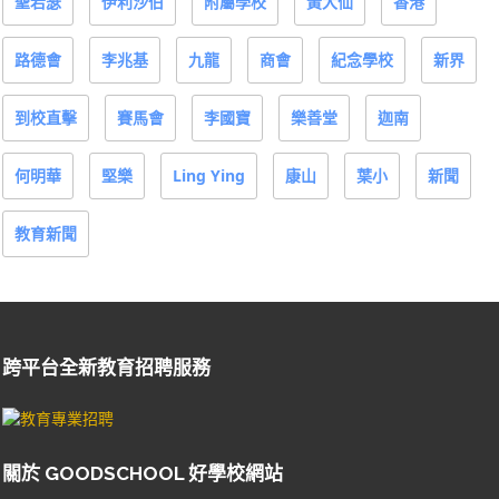
聖若瑟
伊利沙伯
附屬學校
黃大仙
香港
路德會
李兆基
九龍
商會
紀念學校
新界
到校直擊
賽馬會
李國寶
樂善堂
迦南
何明華
堅樂
Ling Ying
康山
葉小
新聞
教育新聞
跨平台全新教育招聘服務
關於 GOODSCHOOL 好學校網站