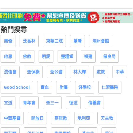
熱門搜尋
惠僑
沈香林
東華三院
基灣
潮州會館
啟思
佛教
明愛
靈糧堂
福建
保良局
浸信會
聖保祿
聖公會
林大輝
道教
中華
Good School
寶血
附屬
好學校
仁濟醫院
宣道
青年會
聖三一
循道
信義會
中華基督
開放日
嘉諾撒
地利亞
天主教