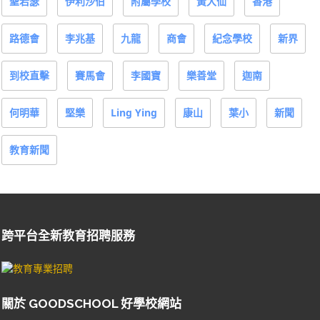
聖若瑟
伊利沙伯
附屬學校
黃大仙
香港
路德會
李兆基
九龍
商會
紀念學校
新界
到校直擊
賽馬會
李國寶
樂善堂
迦南
何明華
堅樂
Ling Ying
康山
葉小
新聞
教育新聞
跨平台全新教育招聘服務
關於 GOODSCHOOL 好學校網站