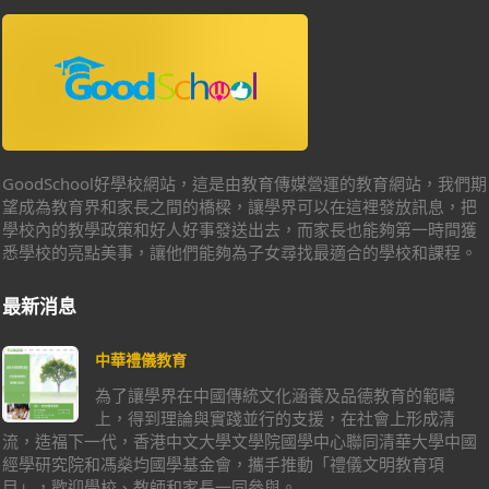
GoodSchool好學校網站，這是由教育傳媒營運的教育網站，我們期
望成為教育界和家長之間的橋樑，讓學界可以在這裡發放訊息，把
學校內的教學政策和好人好事發送出去，而家長也能夠第一時間獲
悉學校的亮點美事，讓他們能夠為子女尋找最適合的學校和課程。
最新消息
中華禮儀教育
為了讓學界在中國傳統文化涵養及品德教育的範疇
上，得到理論與實踐並行的支援，在社會上形成清
流，造福下一代，香港中文大學文學院國學中心聯同清華大學中國
經學研究院和馮燊均國學基金會，攜手推動「禮儀文明教育項
目」，歡迎學校、教師和家長一同參與。