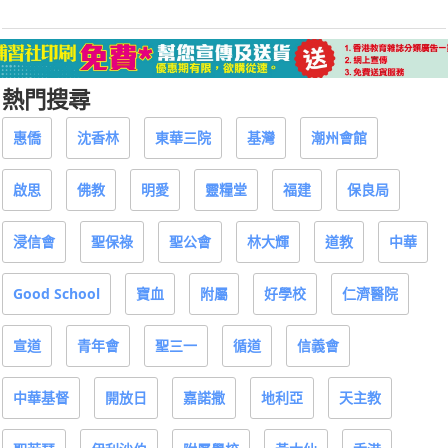
熱門搜尋
惠僑
沈香林
東華三院
基灣
潮州會館
啟思
佛教
明愛
靈糧堂
福建
保良局
浸信會
聖保祿
聖公會
林大輝
道教
中華
Good School
寶血
附屬
好學校
仁濟醫院
宣道
青年會
聖三一
循道
信義會
中華基督
開放日
嘉諾撒
地利亞
天主教