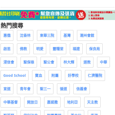
熱門搜尋
惠僑
沈香林
東華三院
基灣
潮州會館
啟思
佛教
明愛
靈糧堂
福建
保良局
浸信會
聖保祿
聖公會
林大輝
道教
中華
Good School
寶血
附屬
好學校
仁濟醫院
宣道
青年會
聖三一
循道
信義會
中華基督
開放日
嘉諾撒
地利亞
天主教