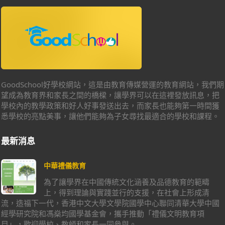
GoodSchool好學校網站，這是由教育傳媒營運的教育網站，我們期
望成為教育界和家長之間的橋樑，讓學界可以在這裡發放訊息，把
學校內的教學政策和好人好事發送出去，而家長也能夠第一時間獲
悉學校的亮點美事，讓他們能夠為子女尋找最適合的學校和課程。
最新消息
中華禮儀教育
為了讓學界在中國傳統文化涵養及品德教育的範疇
上，得到理論與實踐並行的支援，在社會上形成清
流，造福下一代，香港中文大學文學院國學中心聯同清華大學中國
經學研究院和馮燊均國學基金會，攜手推動「禮儀文明教育項
目」，歡迎學校、教師和家長一同參與。