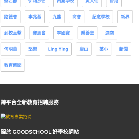
聖若瑟
伊利沙伯
附屬學校
黃大仙
香港
路德會
李兆基
九龍
商會
紀念學校
新界
到校直擊
賽馬會
李國寶
樂善堂
迦南
何明華
堅樂
Ling Ying
康山
葉小
新聞
教育新聞
跨平台全新教育招聘服務
關於 GOODSCHOOL 好學校網站