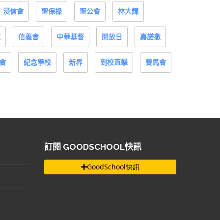
浸信會
聖保祿
聖公會
林大輝
道
信義會
中華基督
開放日
嘉諾撒
會
紀念學校
新界
到校直擊
賽馬會
訂閱 GOODSCHOOL快訊
GoodSchool快訊