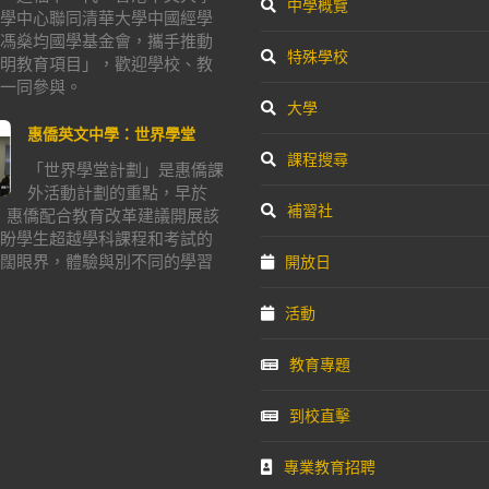
中學概覽
學中心聯同清華大學中國經學
馮燊均國學基金會，攜手推動
特殊學校
明教育項目」，歡迎學校、教
一同參與。
大學
惠僑英文中學：世界學堂
課程搜尋
「世界學堂計劃」是惠僑課
外活動計劃的重點，早於
補習社
年，惠僑配合教育改革建議開展該
盼學生超越學科課程和考試的
闊眼界，體驗與別不同的學習
開放日
活動
教育專題
到校直擊
專業教育招聘