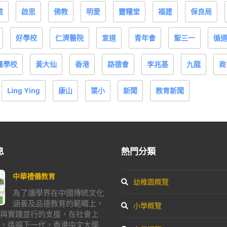
館
啟思
佛教
明愛
靈糧堂
福建
保良局
好學校
仁濟醫院
宣道
青年會
聖三一
循
屬學校
黃大仙
香港
路德會
李兆基
九龍
商
Ling Ying
康山
葉小
新聞
教育新聞
息
熱門分類
中華禮儀教育
幼稚園概覽
為了讓學界在中國傳統文化
涵養及品德教育的範疇上，
小學概覽
與實踐並行的支援，在社會上
，造福下一代，香港中文大學