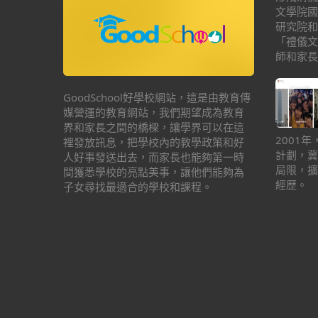
文學院國
研究院和
「禮儀文
師和家長
GoodSchool好學校網站，這是由教育傳
媒營運的教育網站，我們期望成為教育
界和家長之間的橋樑，讓學界可以在這
2001
裡發放訊息，把學校內的教學政策和好
計劃，冀
人好事發送出去，而家長也能夠第一時
局限，擴
間獲悉學校的亮點美事，讓他們能夠為
經歷。
子女尋找最適合的學校和課程。