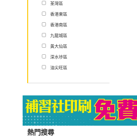
荃灣區
香港東區
香港南區
九龍城區
黃大仙區
深水埗區
油尖旺區
熱門搜尋