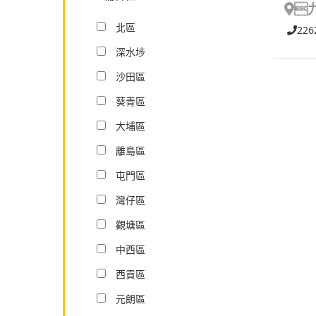

北區
226
深水埗
沙田區
葵青區
大埔區
離島區
屯門區
灣仔區
觀塘區
中西區
西貢區
元朗區