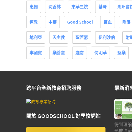
惠僑
沈香林
東華三院
基灣
潮州會
道教
中華
Good School
寶血
附屬
地利亞
天主教
聖若瑟
伊利沙伯
附
李國寶
樂善堂
迦南
何明華
堅樂
跨平台全新教育招聘服務
最新消
關於 GOODSCHOOL 好學校網站
得到理論
形成清流