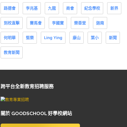
路德會
李兆基
九龍
商會
紀念學校
新界
到校直擊
賽馬會
李國寶
樂善堂
迦南
何明華
堅樂
Ling Ying
康山
葉小
新聞
教育新聞
跨平台全新教育招聘服務
關於 GOODSCHOOL 好學校網站