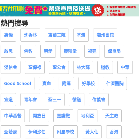
熱門搜尋
惠僑
沈香林
東華三院
基灣
潮州會館
啟思
佛教
明愛
靈糧堂
福建
保良局
浸信會
聖保祿
聖公會
林大輝
道教
中華
Good School
寶血
附屬
好學校
仁濟醫院
宣道
青年會
聖三一
循道
信義會
中華基督
開放日
嘉諾撒
地利亞
天主教
聖若瑟
伊利沙伯
附屬學校
黃大仙
香港