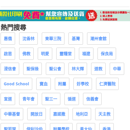
熱門搜尋
惠僑
沈香林
東華三院
基灣
潮州會館
啟思
佛教
明愛
靈糧堂
福建
保良局
浸信會
聖保祿
聖公會
林大輝
道教
中華
Good School
寶血
附屬
好學校
仁濟醫院
宣道
青年會
聖三一
循道
信義會
中華基督
開放日
嘉諾撒
地利亞
天主教
聖若瑟
伊利沙伯
附屬學校
黃大仙
香港