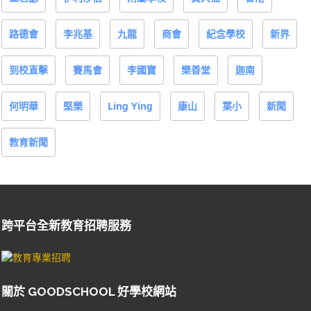
路德會
李兆基
九龍
商會
紀念學校
新界
到校直擊
賽馬會
李國寶
樂善堂
迦南
何明華
堅樂
Ling Ying
康山
葉小
新聞
教育新聞
跨平台全新教育招聘服務
關於 GOODSCHOOL 好學校網站