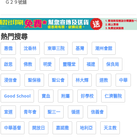
Ｇ２９號舖
熱門搜尋
惠僑
沈香林
東華三院
基灣
潮州會館
啟思
佛教
明愛
靈糧堂
福建
保良局
浸信會
聖保祿
聖公會
林大輝
道教
中華
Good School
寶血
附屬
好學校
仁濟醫院
宣道
青年會
聖三一
循道
信義會
中華基督
開放日
嘉諾撒
地利亞
天主教