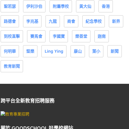
聖若瑟
伊利沙伯
附屬學校
黃大仙
香港
路德會
李兆基
九龍
商會
紀念學校
新界
到校直擊
賽馬會
李國寶
樂善堂
迦南
何明華
堅樂
Ling Ying
康山
葉小
新聞
教育新聞
跨平台全新教育招聘服務
關於 GOODSCHOOL 好學校網站