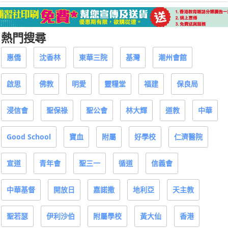
熱門搜尋
惠僑
沈香林
東華三院
基灣
潮州會館
啟思
佛教
明愛
靈糧堂
福建
保良局
浸信會
聖保祿
聖公會
林大輝
道教
中華
Good School
寶血
附屬
好學校
仁濟醫院
宣道
青年會
聖三一
循道
信義會
中華基督
開放日
嘉諾撒
地利亞
天主教
聖若瑟
伊利沙伯
附屬學校
黃大仙
香港