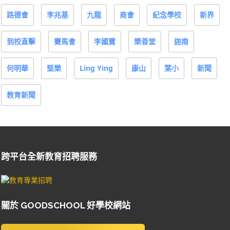
路德會
李兆基
九龍
商會
紀念學校
新界
到校直擊
賽馬會
李國寶
樂善堂
迦南
何明華
堅樂
Ling Ying
康山
葉小
新聞
教育新聞
跨平台全新教育招聘服務
關於 GOODSCHOOL 好學校網站