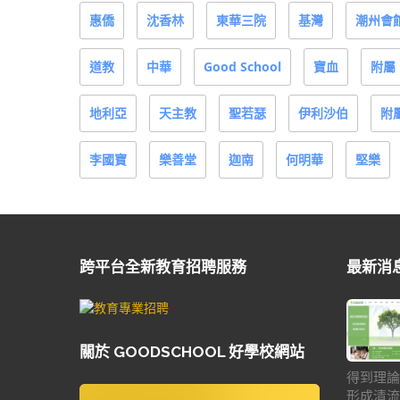
惠僑
沈香林
東華三院
基灣
潮州會
道教
中華
Good School
寶血
附屬
地利亞
天主教
聖若瑟
伊利沙伯
附
李國寶
樂善堂
迦南
何明華
堅樂
跨平台全新教育招聘服務
最新消
關於 GOODSCHOOL 好學校網站
得到理論
形成清流