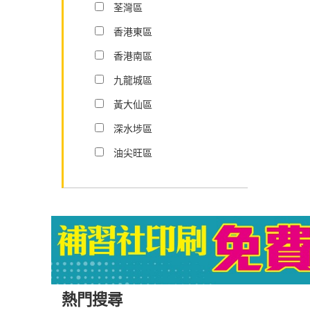
荃灣區
香港東區
香港南區
九龍城區
黃大仙區
深水埗區
油尖旺區
熱門搜尋