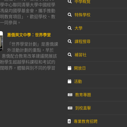
中學概覽
學中心聯同清華大學中國經學
馮燊均國學基金會，攜手推動
特殊學校
明教育項目」，歡迎學校、教
一同參與。
大學
惠僑英文中學：世界學堂
課程搜尋
「世界學堂計劃」是惠僑課
外活動計劃的重點，早於
補習社
年，惠僑配合教育改革建議開展該
盼學生超越學科課程和考試的
闊眼界，體驗與別不同的學習
開放日
活動
教育專題
到校直擊
專業教育招聘