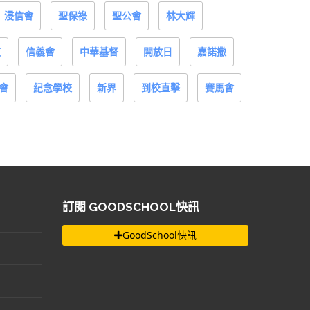
浸信會
聖保祿
聖公會
林大輝
道
信義會
中華基督
開放日
嘉諾撒
會
紀念學校
新界
到校直擊
賽馬會
訂閱 GOODSCHOOL快訊
GoodSchool快訊