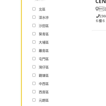
CEN

北區
236
深水埗
６樓６
沙田區
葵青區
大埔區
離島區
屯門區
灣仔區
觀塘區
中西區
西貢區
元朗區