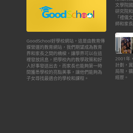
文學院國
研究院和
「禮儀文
師和家長
GoodSchool好學校網站，這是由教育傳
媒營運的教育網站，我們期望成為教育
界和家長之間的橋樑，讓學界可以在這
2001
裡發放訊息，把學校內的教學政策和好
計劃，冀
人好事發送出去，而家長也能夠第一時
局限，擴
間獲悉學校的亮點美事，讓他們能夠為
經歷。
子女尋找最適合的學校和課程。