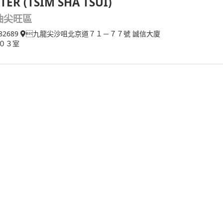
TER (TSIM SHA TSUI)
油尖旺區
82689
九龍尖沙咀北京道７１－７７號 誠信大廈
０３室