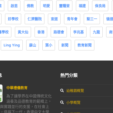
館
啟思
佛教
明愛
靈糧堂
福建
保良局
好學校
仁濟醫院
宣道
青年會
聖三一
循
屬學校
黃大仙
香港
路德會
李兆基
九龍
商
Ling Ying
康山
葉小
新聞
教育新聞
息
熱門分類
中華禮儀教育
幼稚園概覽
為了讓學界在中國傳統文化
涵養及品德教育的範疇上，
小學概覽
與實踐並行的支援，在社會上
，造福下一代，香港中文大學