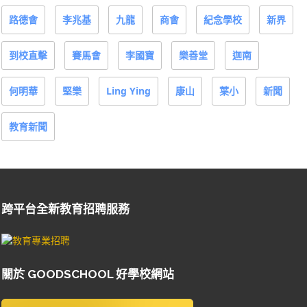
路德會
李兆基
九龍
商會
紀念學校
新界
到校直擊
賽馬會
李國寶
樂善堂
迦南
何明華
堅樂
Ling Ying
康山
葉小
新聞
教育新聞
跨平台全新教育招聘服務
關於 GOODSCHOOL 好學校網站