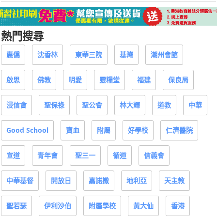
熱門搜尋
惠僑
沈香林
東華三院
基灣
潮州會館
啟思
佛教
明愛
靈糧堂
福建
保良局
浸信會
聖保祿
聖公會
林大輝
道教
中華
Good School
寶血
附屬
好學校
仁濟醫院
宣道
青年會
聖三一
循道
信義會
中華基督
開放日
嘉諾撒
地利亞
天主教
聖若瑟
伊利沙伯
附屬學校
黃大仙
香港