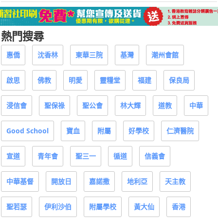
熱門搜尋
惠僑
沈香林
東華三院
基灣
潮州會館
啟思
佛教
明愛
靈糧堂
福建
保良局
浸信會
聖保祿
聖公會
林大輝
道教
中華
Good School
寶血
附屬
好學校
仁濟醫院
宣道
青年會
聖三一
循道
信義會
中華基督
開放日
嘉諾撒
地利亞
天主教
聖若瑟
伊利沙伯
附屬學校
黃大仙
香港