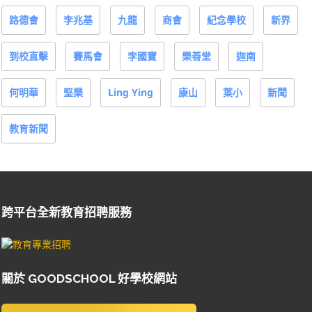
路德會
李兆基
九龍
商會
紀念學校
新界
到校直擊
賽馬會
李國寶
樂善堂
迦南
何明華
堅樂
Ling Ying
康山
葉小
新聞
教育新聞
跨平台全新教育招聘服務
關於 GOODSCHOOL 好學校網站