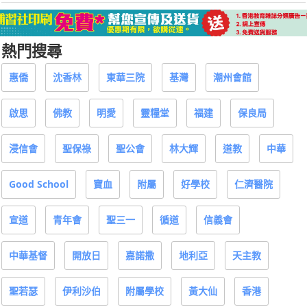
熱門搜尋
惠僑
沈香林
東華三院
基灣
潮州會館
啟思
佛教
明愛
靈糧堂
福建
保良局
浸信會
聖保祿
聖公會
林大輝
道教
中華
Good School
寶血
附屬
好學校
仁濟醫院
宣道
青年會
聖三一
循道
信義會
中華基督
開放日
嘉諾撒
地利亞
天主教
聖若瑟
伊利沙伯
附屬學校
黃大仙
香港