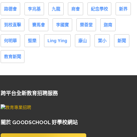
路德會
李兆基
九龍
商會
紀念學校
新界
到校直擊
賽馬會
李國寶
樂善堂
迦南
何明華
堅樂
Ling Ying
康山
葉小
新聞
教育新聞
跨平台全新教育招聘服務
關於 GOODSCHOOL 好學校網站