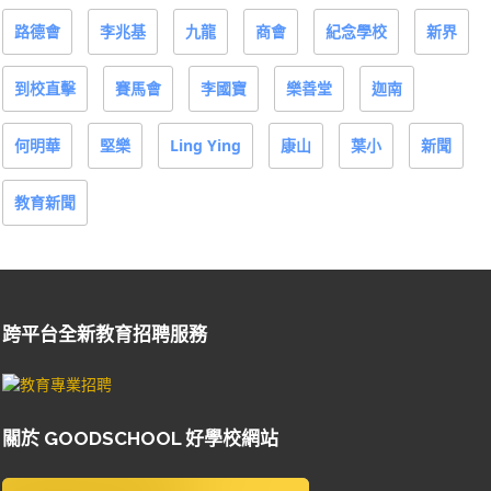
路德會
李兆基
九龍
商會
紀念學校
新界
到校直擊
賽馬會
李國寶
樂善堂
迦南
何明華
堅樂
Ling Ying
康山
葉小
新聞
教育新聞
跨平台全新教育招聘服務
關於 GOODSCHOOL 好學校網站