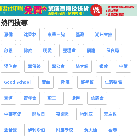
熱門搜尋
惠僑
沈香林
東華三院
基灣
潮州會館
啟思
佛教
明愛
靈糧堂
福建
保良局
浸信會
聖保祿
聖公會
林大輝
道教
中華
Good School
寶血
附屬
好學校
仁濟醫院
宣道
青年會
聖三一
循道
信義會
中華基督
開放日
嘉諾撒
地利亞
天主教
聖若瑟
伊利沙伯
附屬學校
黃大仙
香港