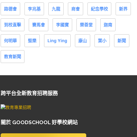
路德會
李兆基
九龍
商會
紀念學校
新界
到校直擊
賽馬會
李國寶
樂善堂
迦南
何明華
堅樂
Ling Ying
康山
葉小
新聞
教育新聞
跨平台全新教育招聘服務
關於 GOODSCHOOL 好學校網站