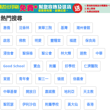
熱門搜尋
惠僑
沈香林
東華三院
基灣
潮州會館
啟思
佛教
明愛
靈糧堂
福建
保良局
浸信會
聖保祿
聖公會
林大輝
道教
中華
Good School
寶血
附屬
好學校
仁濟醫院
宣道
青年會
聖三一
循道
信義會
中華基督
開放日
嘉諾撒
地利亞
天主教
聖若瑟
伊利沙伯
附屬學校
黃大仙
香港