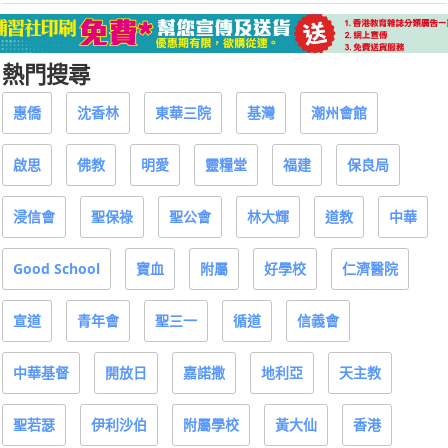
熱門搜尋
惠僑
沈香林
東華三院
基灣
潮州會館
啟思
佛教
明愛
靈糧堂
福建
保良局
浸信會
聖保祿
聖公會
林大輝
道教
中華
Good School
寶血
附屬
好學校
仁濟醫院
宣道
青年會
聖三一
循道
信義會
中華基督
開放日
嘉諾撒
地利亞
天主教
聖若瑟
伊利沙伯
附屬學校
黃大仙
香港