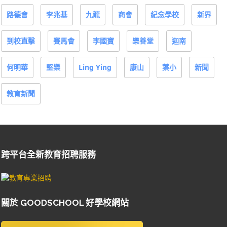
路德會
李兆基
九龍
商會
紀念學校
新界
到校直擊
賽馬會
李國寶
樂善堂
迦南
何明華
堅樂
Ling Ying
康山
葉小
新聞
教育新聞
跨平台全新教育招聘服務
關於 GOODSCHOOL 好學校網站