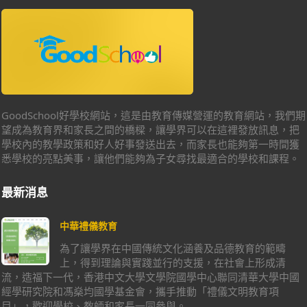
GoodSchool好學校網站，這是由教育傳媒營運的教育網站，我們期
望成為教育界和家長之間的橋樑，讓學界可以在這裡發放訊息，把
學校內的教學政策和好人好事發送出去，而家長也能夠第一時間獲
悉學校的亮點美事，讓他們能夠為子女尋找最適合的學校和課程。
最新消息
中華禮儀教育
為了讓學界在中國傳統文化涵養及品德教育的範疇
上，得到理論與實踐並行的支援，在社會上形成清
流，造福下一代，香港中文大學文學院國學中心聯同清華大學中國
經學研究院和馮燊均國學基金會，攜手推動「禮儀文明教育項
目」，歡迎學校、教師和家長一同參與。