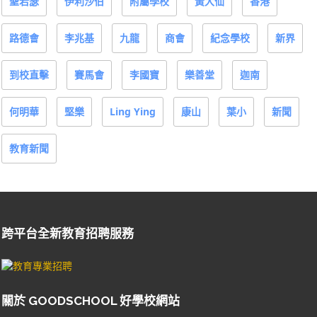
聖若瑟
伊利沙伯
附屬學校
黃大仙
香港
路德會
李兆基
九龍
商會
紀念學校
新界
到校直擊
賽馬會
李國寶
樂善堂
迦南
何明華
堅樂
Ling Ying
康山
葉小
新聞
教育新聞
跨平台全新教育招聘服務
關於 GOODSCHOOL 好學校網站