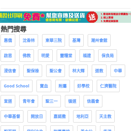
熱門搜尋
惠僑
沈香林
東華三院
基灣
潮州會館
啟思
佛教
明愛
靈糧堂
福建
保良局
浸信會
聖保祿
聖公會
林大輝
道教
中華
Good School
寶血
附屬
好學校
仁濟醫院
宣道
青年會
聖三一
循道
信義會
中華基督
開放日
嘉諾撒
地利亞
天主教