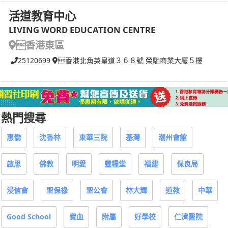
活道教育中心
LIVING WORD EDUCATION CENTRE
香港東區
25120699
香港北角英皇道３６８號 榮馳商業大廈５樓
熱門搜尋
惠僑
沈香林
東華三院
基灣
潮州會館
啟思
佛教
明愛
靈糧堂
福建
保良局
浸信會
聖保祿
聖公會
林大輝
道教
中華
Good School
寶血
附屬
好學校
仁濟醫院