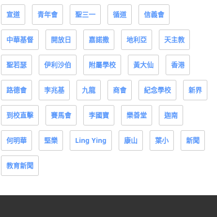
宣道
青年會
聖三一
循道
信義會
中華基督
開放日
嘉諾撒
地利亞
天主教
聖若瑟
伊利沙伯
附屬學校
黃大仙
香港
路德會
李兆基
九龍
商會
紀念學校
新界
到校直擊
賽馬會
李國寶
樂善堂
迦南
何明華
堅樂
Ling Ying
康山
葉小
新聞
教育新聞