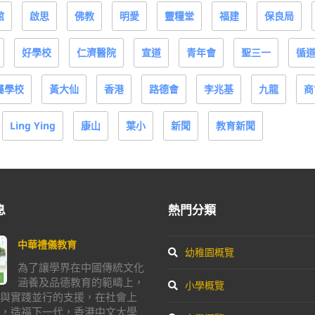
館
啟思
佛教
明愛
靈糧堂
福建
保良局
好學校
仁濟醫院
宣道
青年會
聖三一
循
屬學校
黃大仙
香港
路德會
李兆基
九龍
商
Ling Ying
康山
葉小
新聞
教育新聞
息
熱門分類
中華禮儀教育
幼稚園概覽
為了讓學界在中國傳統文化
涵養及品德教育的範疇上，
小學概覽
與實踐並行的支援，在社會上
，造福下一代，香港中文大學