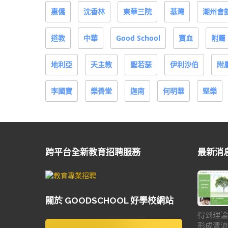
惠僑
沈香林
東華三院
基灣
潮州會
道教
中華
Good School
寶血
附屬
地利亞
天主教
聖若瑟
伊利沙伯
附
李國寶
樂善堂
迦南
何明華
堅樂
跨平台全新教育招聘服務
最新消
關於 GOODSCHOOL 好學校網站
得到理論
形成清流