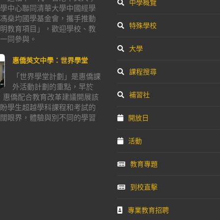
中學概覽
學中心聯同清華大學中國經學
馮燊均國學基金會，攜手推動
特殊學校
明教育項目」，歡迎學校、教
一同參與。
大學
惠僑英文中學：世界學堂
課程搜尋
「世界學堂計劃」是惠僑課
外活動計劃的重點，早於
補習社
年，惠僑配合教育改革建議開展該
盼學生超越學科課程和考試的
闊眼界，體驗與別不同的學習
開放日
活動
教育專題
到校直擊
專業教育招聘