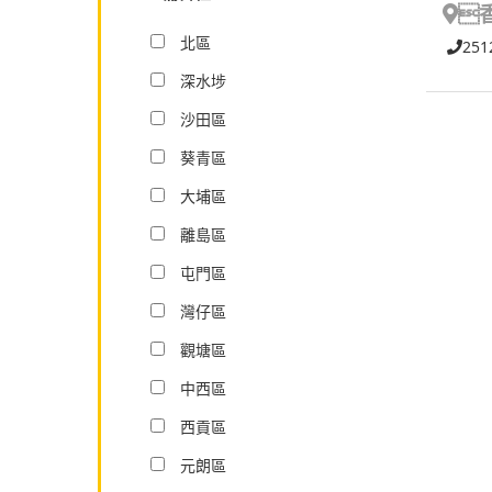

北區
251
深水埗
沙田區
葵青區
大埔區
離島區
屯門區
灣仔區
觀塘區
中西區
西貢區
元朗區