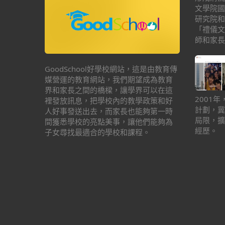
文學院國
研究院和
「禮儀文
師和家長
GoodSchool好學校網站，這是由教育傳
媒營運的教育網站，我們期望成為教育
界和家長之間的橋樑，讓學界可以在這
2001
裡發放訊息，把學校內的教學政策和好
計劃，冀
人好事發送出去，而家長也能夠第一時
局限，擴
間獲悉學校的亮點美事，讓他們能夠為
經歷。
子女尋找最適合的學校和課程。