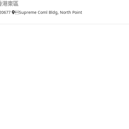
香港東區
20677
Supreme Coml Bldg, North Point