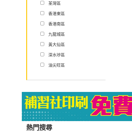
荃灣區
香港東區
香港南區
九龍城區
黃大仙區
深水埗區
油尖旺區
熱門搜尋