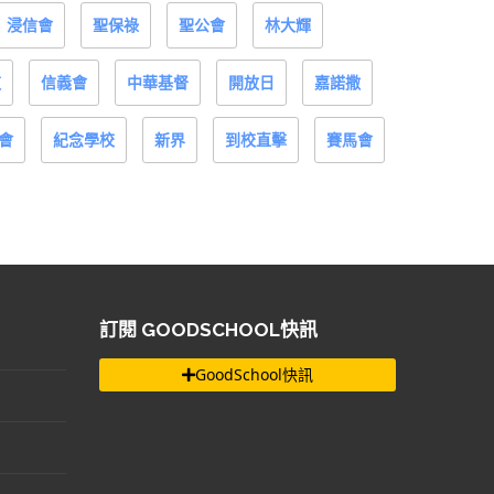
浸信會
聖保祿
聖公會
林大輝
道
信義會
中華基督
開放日
嘉諾撒
會
紀念學校
新界
到校直擊
賽馬會
訂閱 GOODSCHOOL快訊
GoodSchool快訊