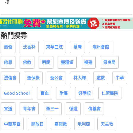
樓
熱門搜尋
惠僑
沈香林
東華三院
基灣
潮州會館
啟思
佛教
明愛
靈糧堂
福建
保良局
浸信會
聖保祿
聖公會
林大輝
道教
中華
Good School
寶血
附屬
好學校
仁濟醫院
宣道
青年會
聖三一
循道
信義會
中華基督
開放日
嘉諾撒
地利亞
天主教