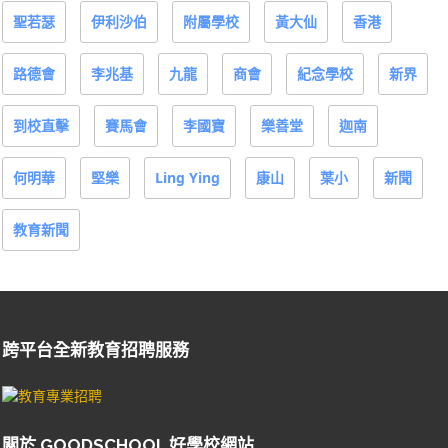
聖若瑟
伊利沙伯
附屬學校
黃大仙
香港
路德會
李兆基
九龍
商會
紀念學校
新界
到校直擊
賽馬會
李國寶
樂善堂
迦南
何明華
堅樂
Ling Ying
康山
葉小
新聞
教育新聞
跨平台全新教育招聘服務
關於 GOODSCHOOL 好學校網站