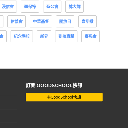
浸信會
聖保祿
聖公會
林大輝
道
信義會
中華基督
開放日
嘉諾撒
會
紀念學校
新界
到校直擊
賽馬會
訂閱 GOODSCHOOL快訊
GoodSchool快訊