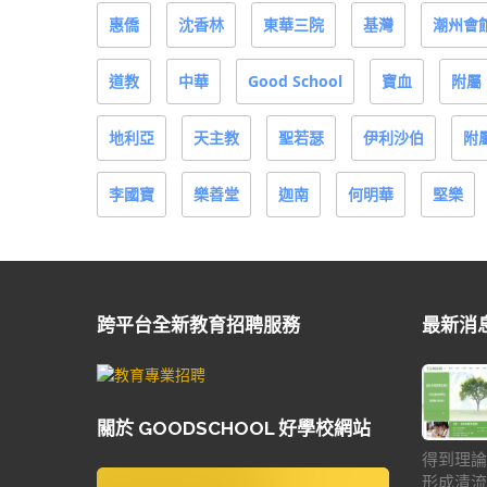
惠僑
沈香林
東華三院
基灣
潮州會
道教
中華
Good School
寶血
附屬
地利亞
天主教
聖若瑟
伊利沙伯
附
李國寶
樂善堂
迦南
何明華
堅樂
跨平台全新教育招聘服務
最新消
關於 GOODSCHOOL 好學校網站
得到理論
形成清流