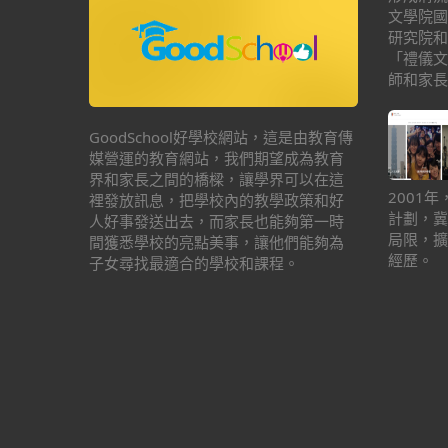
文學院國
研究院和
「禮儀文
師和家長
GoodSchool好學校網站，這是由教育傳
媒營運的教育網站，我們期望成為教育
界和家長之間的橋樑，讓學界可以在這
2001
裡發放訊息，把學校內的教學政策和好
計劃，冀
人好事發送出去，而家長也能夠第一時
局限，擴
間獲悉學校的亮點美事，讓他們能夠為
經歷。
子女尋找最適合的學校和課程。