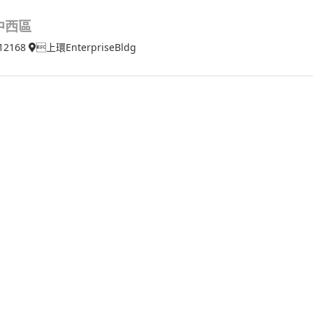
中西區
12168
上環EnterpriseBldg