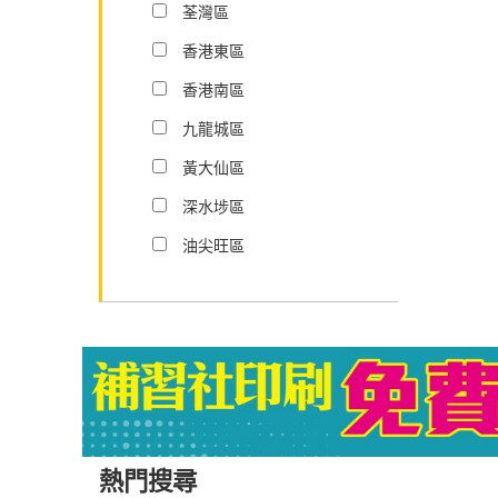
荃灣區
香港東區
香港南區
九龍城區
黃大仙區
深水埗區
油尖旺區
熱門搜尋