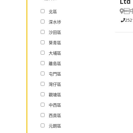
Ltd

北區
252
深水埗
沙田區
葵青區
大埔區
離島區
屯門區
灣仔區
觀塘區
中西區
西貢區
元朗區