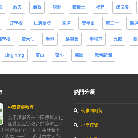
館
啟思
佛教
明愛
靈糧堂
福建
保良局
好學校
仁濟醫院
宣道
青年會
聖三一
循
屬學校
黃大仙
香港
路德會
李兆基
九龍
商
Ling Ying
康山
葉小
新聞
教育新聞
息
熱門分類
中華禮儀教育
幼稚園概覽
為了讓學界在中國傳統文化
涵養及品德教育的範疇上，
小學概覽
與實踐並行的支援，在社會上
，造福下一代，香港中文大學