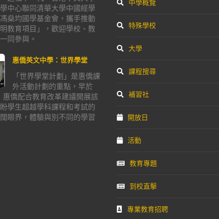
中學概覽
學中心聯同清華大學中國經學
馮燊均國學基金會，攜手推動
特殊學校
明教育項目」，歡迎學校、教
一同參與。
大學
惠僑英文中學：世界學堂
課程搜尋
「世界學堂計劃」是惠僑課
外活動計劃的重點，早於
補習社
年，惠僑配合教育改革建議開展該
盼學生超越學科課程和考試的
闊眼界，體驗與別不同的學習
開放日
活動
教育專題
到校直擊
專業教育招聘