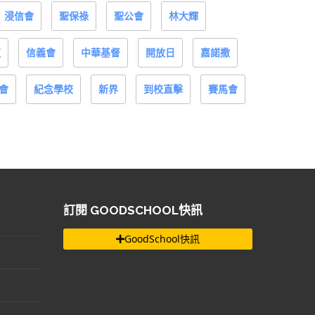
浸信會
聖保祿
聖公會
林大輝
道
信義會
中華基督
開放日
嘉諾撒
會
紀念學校
新界
到校直擊
賽馬會
訂閱 GOODSCHOOL快訊
GoodSchool快訊