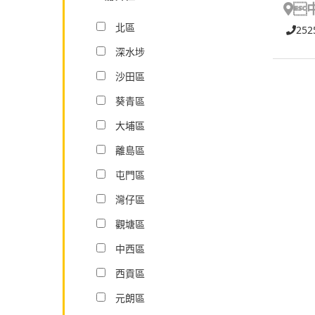

北區
252
深水埗
沙田區
葵青區
大埔區
離島區
屯門區
灣仔區
觀塘區
中西區
西貢區
元朗區