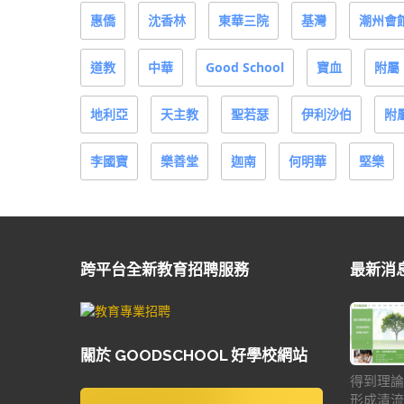
惠僑
沈香林
東華三院
基灣
潮州會
道教
中華
Good School
寶血
附屬
地利亞
天主教
聖若瑟
伊利沙伯
附
李國寶
樂善堂
迦南
何明華
堅樂
跨平台全新教育招聘服務
最新消
關於 GOODSCHOOL 好學校網站
得到理論
形成清流