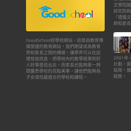
文學院國
研究院和
「禮儀文
師和家長
GoodSchool好學校網站，這是由教育傳
媒營運的教育網站，我們期望成為教育
界和家長之間的橋樑，讓學界可以在這
2001
裡發放訊息，把學校內的教學政策和好
計劃，冀
人好事發送出去，而家長也能夠第一時
局限，擴
間獲悉學校的亮點美事，讓他們能夠為
經歷。
子女尋找最適合的學校和課程。