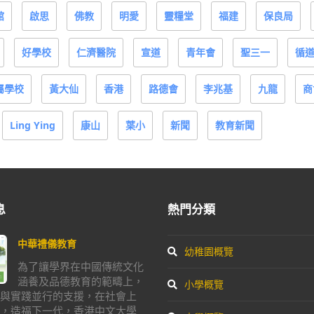
館
啟思
佛教
明愛
靈糧堂
福建
保良局
好學校
仁濟醫院
宣道
青年會
聖三一
循
屬學校
黃大仙
香港
路德會
李兆基
九龍
商
Ling Ying
康山
葉小
新聞
教育新聞
息
熱門分類
中華禮儀教育
幼稚園概覽
為了讓學界在中國傳統文化
涵養及品德教育的範疇上，
小學概覽
與實踐並行的支援，在社會上
，造福下一代，香港中文大學