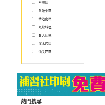
荃灣區
香港東區
香港南區
九龍城區
黃大仙區
深水埗區
油尖旺區
熱門搜尋