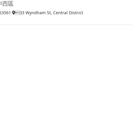
中西區
53561
33 Wyndham St, Central District