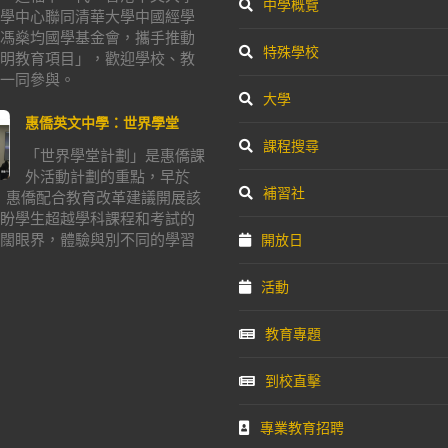
中學概覽
學中心聯同清華大學中國經學
馮燊均國學基金會，攜手推動
特殊學校
明教育項目」，歡迎學校、教
一同參與。
大學
惠僑英文中學：世界學堂
課程搜尋
「世界學堂計劃」是惠僑課
外活動計劃的重點，早於
補習社
年，惠僑配合教育改革建議開展該
盼學生超越學科課程和考試的
闊眼界，體驗與別不同的學習
開放日
活動
教育專題
到校直擊
專業教育招聘